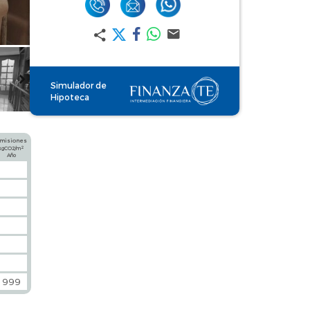
Simulador de
Hipoteca
misiones
2
kgCO2/m
Año
999