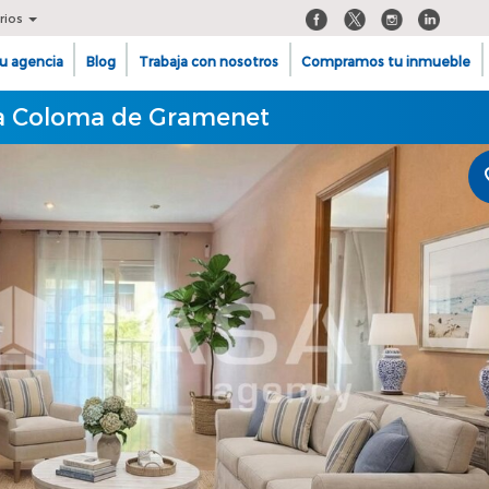
rios
u agencia
Blog
Trabaja con nosotros
Compramos tu inmueble
nta Coloma de Gramenet