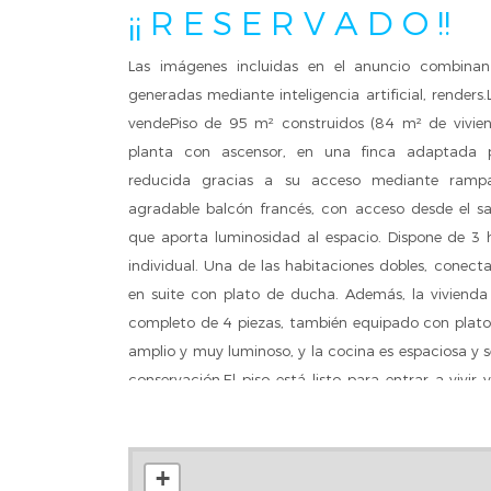
¡¡ R E S E R V A D O !!
Las imágenes incluidas en el anuncio combinan 
generadas mediante inteligencia artificial, rende
vendePiso de 95 m² construidos (84 m² de vivie
planta con ascensor, en una finca adaptada 
reducida gracias a su acceso mediante rampa
agradable balcón francés, con acceso desde el sa
que aporta luminosidad al espacio. Dispone de 3 
individual. Una de las habitaciones dobles, conect
en suite con plato de ducha. Además, la vivien
completo de 4 piezas, también equipado con plato
amplio y muy luminoso, y la cocina es espaciosa y
conservación.El piso está listo para entrar a vivir
acondicionado. Los suelos son de gres y las
gotelé.Ubicación excelente, a pocos minutos de 
conexión a Badalona, Sant Adrià y Barcelona. L
+