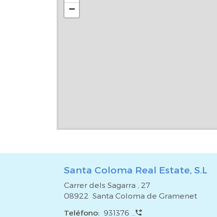
Coloma) se encuentra a tan solo 7 minutos a pie.
−
tipo de servicios y comercios, como supermerca
encontramos el CAP a pocos minutos. Fácil acceso
AgencySomos una agencia inmobiliaria con pre
nacional, contando con más de 70 oficinas, ofreci
las principales ciudades del país. Nuestro trabajo
trámites y gestiones necesarios para la intermediac
una amplia cartera de inmuebles de todo tipo.
inmobiliarios complementarios de alta calidad
horizontal de propiedades*Soluciones de financiaci
de inmuebles*Tramitación de seguros y asesoram
garantizar una transacción segura y sin complic
interiores.Desde La Casa Agency sabemos que la 
gran responsabilidad y nuestro equipo estará a t
Santa Coloma Real Estate, S.L
todo lo que necesites. ¡Te esperamos!*El precio del
Carrer dels Sagarra , 27
gastos notariales y registrales, honorarios de ag
08922 Santa Coloma de Gramenet
procede).
Teléfono:
931376 ...