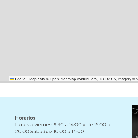
 Además, está rodeado de todo
dos, restaurantes... Tambien
 a la B20 y B10.Sobre la Casa
sencia en todo el territorio
endo una cobertura absoluta en
 consiste en realizar todos los
ión inmobiliaria. Disponemos de
 Además, ofrecemos servicios
, como:*Gestión vertical y/u
ón para la compra o el alquiler
Leaflet
|
Map data ©
OpenStreetMap
contributors,
CC-BY-SA
, Imagery ©
iento jurídico y fiscal para
aciones.*Reformas y diseño de
compra de una vivienda es una
u disposición para apoyarte en
 inmueble no incluye impuestos,
Horarios:
encia y gestión hipotecaria (si
Lunes a viernes: 9:30 a 14:00 y de 15:00 a
20:00 Sábados: 10:00 a 14:00