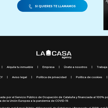
SI QUIERES TE LLAMAMOS
|
Alquila tu inmueble
|
Empresa
|
Únete a nosotros
|
Trabaja
CY
|
Aviso legal
|
Política de privacidad
|
Política de cookies
|
sada por el Servicio Público de Ocupación de Cataluña y financiada al 100% p
a de la Unión Europea a la pandemia de COVID-19.
pulsada pel Servei Públic d'Ocupació de Catalunya i finançada al 100% pel 