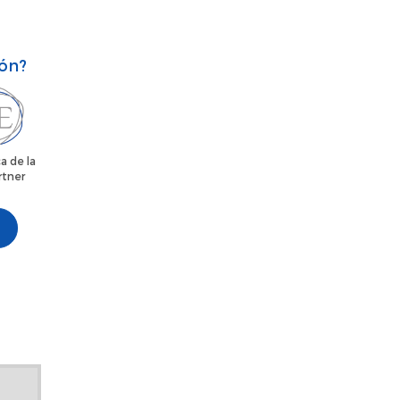
ión?
a de la
rtner