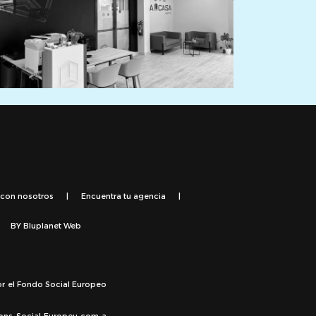
 con nosotros
|
Encuentra tu agencia
|
BY
Bluplanet Web
or el Fondo Social Europeo
Fons Social Europeu com a