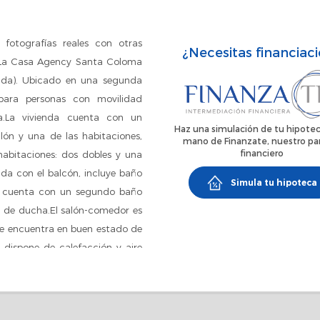
fotografías reales con otras
¿Necesitas financiac
rs.La Casa Agency Santa Coloma
nda). Ubicado en una segunda
para personas con movilidad
.La vivienda cuenta con un
Haz una simulación de tu hipotec
lón y una de las habitaciones,
mano de Finanzate, nuestro pa
financiero
habitaciones: dos dobles y una
ada con el balcón, incluye baño
Simula tu hipoteca
da cuenta con un segundo baño
 de ducha.El salón-comedor es
 se encuentra en buen estado de
 y dispone de calefacción y aire
 paredes tienen acabado en
varias paradas de autobús con
a estación de metro L1 (Santa