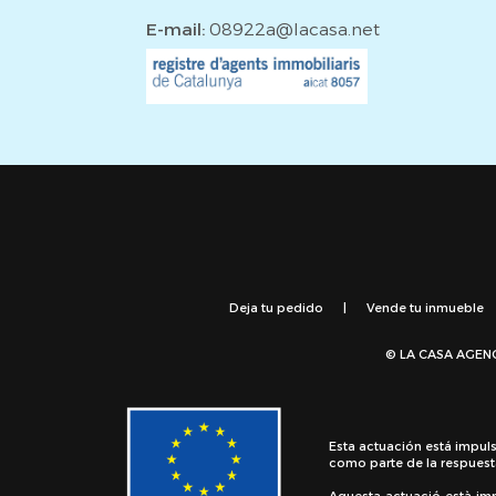
E-mail:
08922a@lacasa.net
Deja tu pedido
|
Vende tu inmueble
© LA CASA AGEN
Esta actuación está impul
como parte de la respuest
Aquesta actuació està im