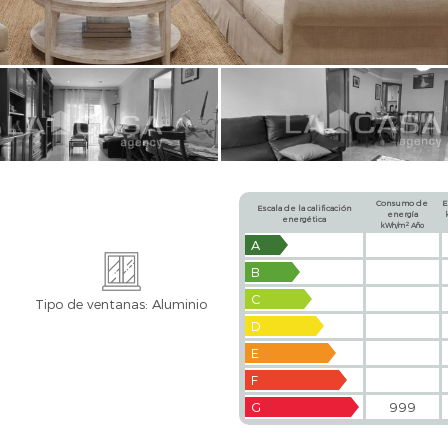
Consumo de
E
Escala de la calificación
energía
energética
2
kWh/m
Año
A
B
C
Tipo de ventanas: Aluminio
D
E
F
G
999