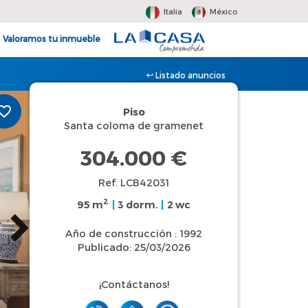
Italia
México
Valoramos tu inmueble
Listado anuncios
Piso
Santa coloma de gramenet
304.000 €
Ref. LCB42031
2
95 m
|
3 dorm.
|
2 wc
Año de construcción : 1992
Publicado: 25/03/2026
¡Contáctanos!