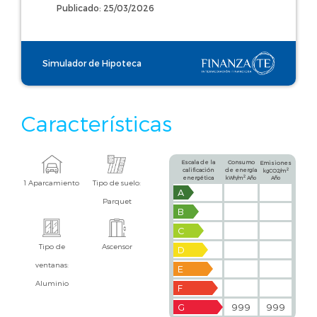
Publicado: 25/03/2026
Simulador de Hipoteca
Características
Escala de la
Consumo
Emisiones
calificación
de energía
2
kgCO2/m
2
energética
kWh/m
Año
Año
1 Aparcamiento
Tipo de suelo:
A
Parquet
B
C
Tipo de
Ascensor
D
ventanas:
E
Aluminio
F
G
999
999