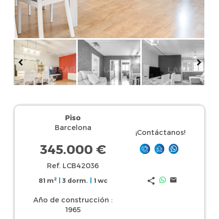
Piso
Barcelona
¡Contáctanos!
345.000 €
Ref. LCB42036
2
81 m
|
3 dorm.
|
1 wc
Año de construcción :
1965