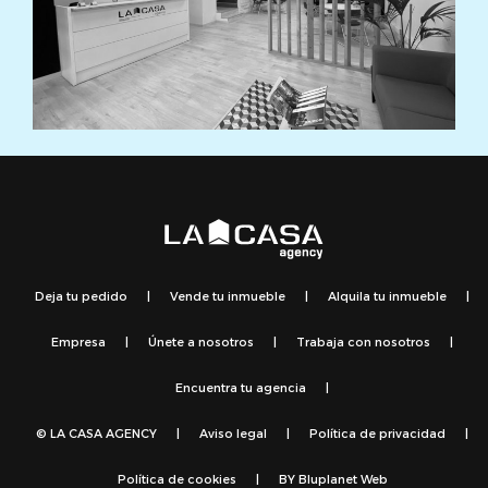
Deja tu pedido
|
Vende tu inmueble
|
Alquila tu inmueble
|
Empresa
|
Únete a nosotros
|
Trabaja con nosotros
|
Encuentra tu agencia
|
© LA CASA AGENCY
|
Aviso legal
|
Política de privacidad
|
Política de cookies
|
BY
Bluplanet Web