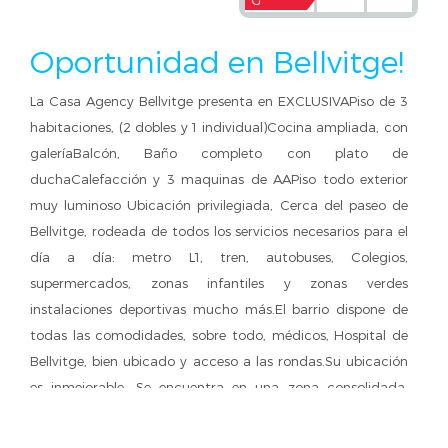
Oportunidad en Bellvitge!
La Casa Agency Bellvitge presenta en EXCLUSIVAPiso de 3
habitaciones, (2 dobles y 1 individual)Cocina ampliada, con
galeríaBalcón, Baño completo con plato de
duchaCalefacción y 3 maquinas de AAPiso todo exterior
muy luminoso Ubicación privilegiada, Cerca del paseo de
Bellvitge, rodeada de todos los servicios necesarios para el
día a día: metro L1, tren, autobuses, Colegios,
supermercados, zonas infantiles y zonas verdes
instalaciones deportivas mucho más.El barrio dispone de
todas las comodidades, sobre todo, médicos, Hospital de
Bellvitge, bien ubicado y acceso a las rondas.Su ubicación
es inmejorable. Se encuentra en una zona consolidada,
ideal para familias que buscan un lugar tranquilo y bien
comunicado. ¡VEN A VERLO SIN COMPROMISO!