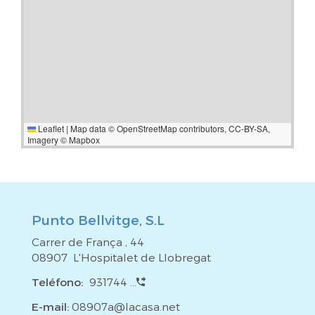
Leaflet
|
Map data ©
OpenStreetMap
contributors,
CC-BY-SA
,
Imagery ©
Mapbox
Punto Bellvitge, S.L
Carrer de França , 44
08907 L'Hospitalet de Llobregat
Teléfono:
931744 ...
E-mail:
08907a@lacasa.net