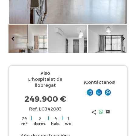
Piso
L'hospitalet de
¡Contáctanos!
llobregat
249.900 €
Ref. LCB42083
74
|
3
|
4
|
1
2
m
dorm.
hab.
wc
Año de construcción :