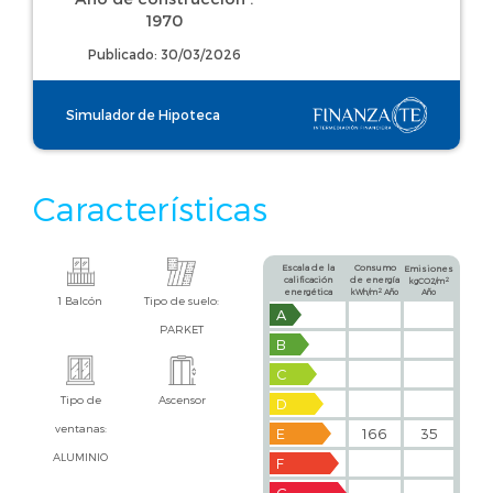
1970
Publicado: 30/03/2026
Simulador de Hipoteca
Características
Escala de la
Consumo
Emisiones
calificación
de energía
2
kgCO2/m
2
energética
kWh/m
Año
Año
1 Balcón
Tipo de suelo:
A
PARKET
B
C
Tipo de
Ascensor
D
ventanas:
E
166
35
ALUMINIO
F
G