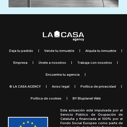
Deja tu pedido
|
Vende tu inmueble
|
Alquila tu inmueble
|
Empresa
|
Únete a nosotros
|
Trabaja con nosotros
|
Encuentra tu agencia
|
© LA CASA AGENCY
|
Aviso legal
|
Política de privacidad
|
Política de cookies
|
BY
Bluplanet Web
Esta actuación está impulsada por el
Servicio Público de Ocupación de
Cataluña y financiada al 100% por el
Fondo Social Europeo como parte de