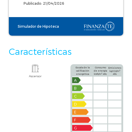
Publicado: 21/04/2026
Simulador de Hipoteca
Características
Escala de la
Consumo
Emisiones
calificación
de energía
2
kgCO2/m
2
energética
kWh/m
Año
Año
Ascensor
A
B
C
D
E
F
G