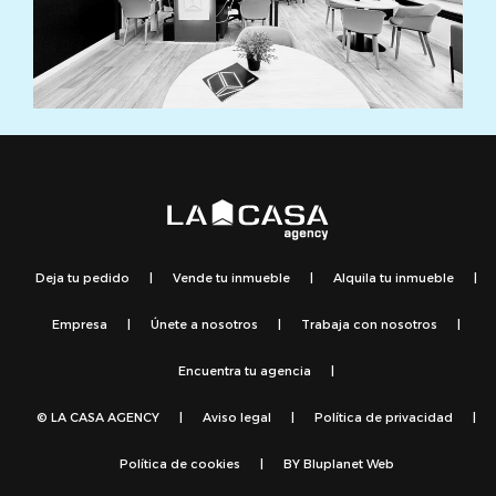
Deja tu pedido
|
Vende tu inmueble
|
Alquila tu inmueble
|
Empresa
|
Únete a nosotros
|
Trabaja con nosotros
|
Encuentra tu agencia
|
© LA CASA AGENCY
|
Aviso legal
|
Política de privacidad
|
Política de cookies
|
BY
Bluplanet Web