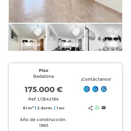
Piso
Badalona
¡Contáctanos!
175.000 €
Ref. LCB42184
2
61 m
|
2 dorm.
|
1 wc
Año de construcción :
1963