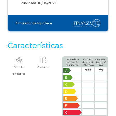
Publicado: 10/04/2026
Simulador de Hipoteca
Características
Escala de la
Consumo
Emisiones
calificación
de energía
2
kgCO2/m
2
energética
kWh/m
Año
Año
Admite
Ascensor
A
777
77
animales
B
C
D
E
F
G