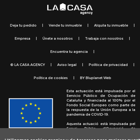
Deja tu pedido
|
Vende tu inmueble
|
Alquila tu inmueble
|
Empresa
|
Únete a nosotros
|
Trabaja con nosotros
|
Encuentra tu agencia
|
© LA CASA AGENCY
|
Aviso legal
|
Política de privacidad
|
Política de cookies
|
BY
Bluplanet Web
Esta actuación está impulsada por el
Servicio Público de Ocupación de
Cataluña y financiada al 100% por el
Fondo Social Europeo como parte de
la respuesta de la Unión Europea a la
pandemia de COVID-19.
Aquesta actuació està impulsada pel
Servei Públic d'Ocupació de
Catalunya i finançada al 100% pel
Fons Social Europeu com a part de la