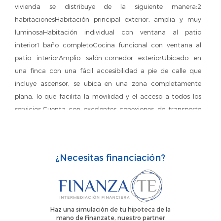
vivienda se distribuye de la siguiente manera:2
habitacionesHabitación principal exterior, amplia y muy
luminosaHabitación individual con ventana al patio
interior1 baño completoCocina funcional con ventana al
patio interiorAmplio salón-comedor exteriorUbicado en
una finca con una fácil accesibilidad a pie de calle que
incluye ascensor, se ubica en una zona completamente
plana, lo que facilita la movilidad y el acceso a todos los
servicios.Cuenta con excelentes conexiones de transporte
público, con metro cercano en las estaciones de La Salut
(L10 Nord), Llefià (L10 Nord) y Artigues | Sant Adrià / Alfons
XIII (L2), además de varias líneas de autobús, permitiendo
¿Necesitas financiación?
una comunicación rápida con Barcelona y
alrededores.Además, dispone de supermercados muy
cercanos, comercios de proximidad y el CAP (centro de
atención primaria) a la vuelta de la esquina, aportando
Haz una simulación de tu hipoteca de la
comodidad y tranquilidad en el día a día.¡No dudes en
mano de Finanzate, nuestro partner