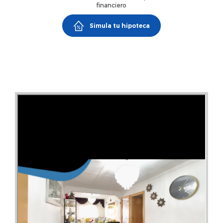
contactar para más información o concertar una
financiero
visita!Sobre La Casa Agency: somos una agencia
Simula tu hipoteca
inmobiliaria con presencia en todo el territorio nacional,
con más de 70 oficinas, ofreciendo una cobertura
absoluta en las principales ciudades del país. Nuestro
trabajo consiste en realizar todos los trámites y gestiones
necesarias para la intermediación inmobiliaria. Disponemos
de una amplia cartera de inmuebles de todo tipo. Además,
ofrecemos servicios inmobiliarios complementarios de alta
calidad, como: Gestión vertical y/u horizontal de
propiedades. Soluciones de financiación para la compra o
el alquiler de inmuebles. Tramitación de seguros y
asesoramiento jurídico y fiscal para garantizar una
transacción segura y sin complicaciones. Reformas y
diseño de interiores. El precio del inmueble no incluye
impuestos, gastos notariales y registrales, honorarios de
agencia y gestión hipotecaria si procede.