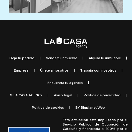
Deja tu pedido
|
Vende tu inmueble
|
Alquila tu inmueble
|
Empresa
|
Únete a nosotros
|
Trabaja con nosotros
|
Encuentra tu agencia
|
© LA CASA AGENCY
|
Aviso legal
|
Política de privacidad
|
Política de cookies
|
BY
Bluplanet Web
Esta actuación está impulsada por el
Servicio Público de Ocupación de
Cataluña y financiada al 100% por el