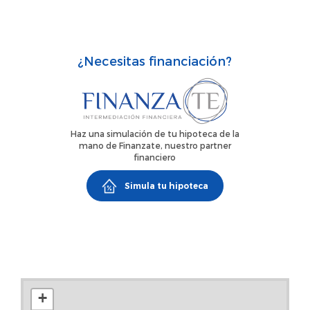
de Barcelona.Características:53 m² construidos / 50 m²
útiles2 dormitorios1 bañoBalcónPrimera planta exteriorSin
ascensorSegunda mano / buen estadoCalefacción
¿Necesitas financiación?
individualPrecio:275.000 €Condiciones:Honorarios de
intermediación no incluidos en el precioGastos e impuestos
no incluidosConsultar condiciones de la operaciónUna
buena oportunidad para quienes buscan una vivienda
Haz una simulación de tu hipoteca de la
funcional en Barcelona.
mano de Finanzate, nuestro partner
financiero
Simula tu hipoteca
+