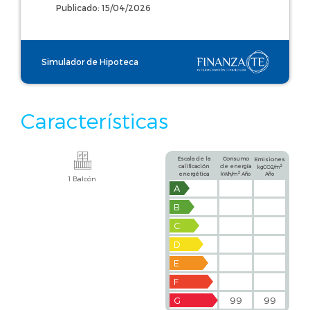
Publicado: 15/04/2026
Simulador de Hipoteca
Características
Escala de la
Consumo
Emisiones
calificación
de energía
2
kgCO2/m
2
energética
kWh/m
Año
Año
1 Balcón
A
B
C
D
E
F
G
99
99