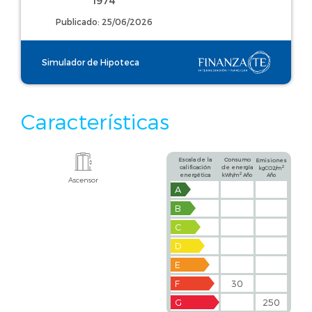
1974
Publicado: 25/06/2026
Simulador de Hipoteca
Características
Escala de la
Consumo
Emisiones
calificación
de energía
2
kgCO2/m
2
energética
kWh/m
Año
Año
Ascensor
A
B
C
D
E
F
30
G
250