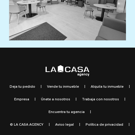
Deja tu pedido
|
Vende tu inmueble
|
Alquila tu inmueble
|
Empresa
|
Únete a nosotros
|
Trabaja con nosotros
|
Encuentra tu agencia
|
© LA CASA AGENCY
|
Aviso legal
|
Política de privacidad
|