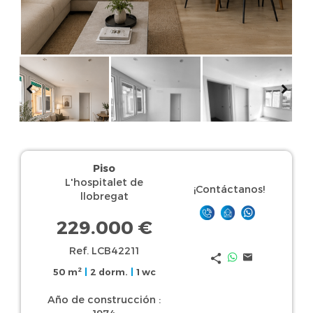
Piso
L'hospitalet de
¡Contáctanos!
llobregat
229.000 €
Ref. LCB42211
2
50 m
|
2 dorm.
|
1 wc
Año de construcción :