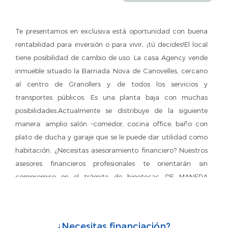
Te presentamos en exclusiva está oportunidad con buena
rentabilidad para inversión o para vivir, ¡tú decides!El local
tiene posibilidad de cambio de uso. La casa Agency vende
inmueble situado la Barriada Nova de Canovelles, cercano
al centro de Granollers y de todos los servicios y
transportes públicos. Es una planta baja con muchas
posibilidades.Actualmente se distribuye de la siguiente
manera: amplio salón -comedor, cocina office, baño con
plato de ducha y garaje que se le puede dar utilidad como
habitación. ¿Necesitas asesoramiento financiero? Nuestros
asesores financieros profesionales te orientarán sin
compromiso en el trámite de hipotecas ¡DE MANERA
TOTALMENTE GRATUITA! Además, si deseas conocer el
valor de tu vivienda, contáctenos y te la valoramos SIN
COMPROMISO Y SIN COSTE. Te esperamos en LA CASA
¿Necesitas financiación?