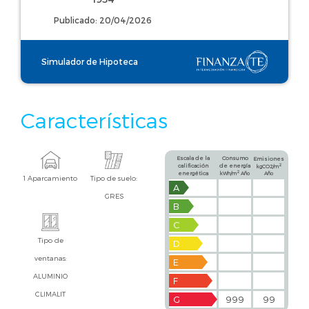
Publicado: 20/04/2026
Simulador de Hipoteca
Características
Escala de la
Consumo
Emisiones
calificación
de energía
2
kgCO2/m
2
energética
kWh/m
Año
Año
1 Aparcamiento
Tipo de suelo:
A
GRES
B
C
Tipo de
D
ventanas:
E
ALUMINIO
F
CLIMALIT
G
999
99