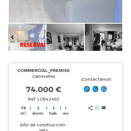
COMMERCIAL_PREMISE
Canovelles
¡Contáctanos!
74.000 €
Ref. LCB42462
78
|
2
|
2
|
1
2
m
dorm.
hab.
wc
Año de construcción :
1954