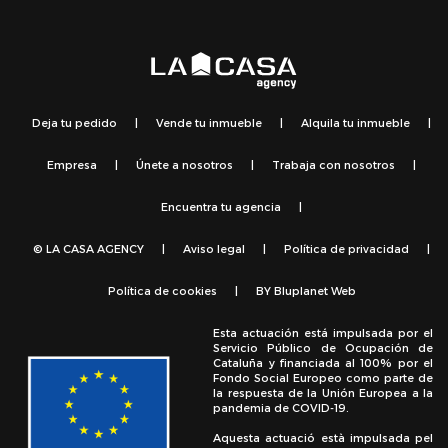
Deja tu pedido
|
Vende tu inmueble
|
Alquila tu inmueble
|
Empresa
|
Únete a nosotros
|
Trabaja con nosotros
|
Encuentra tu agencia
|
© LA CASA AGENCY
|
Aviso legal
|
Política de privacidad
|
Política de cookies
|
BY
Bluplanet Web
Esta actuación está impulsada por el
Servicio Público de Ocupación de
Cataluña y financiada al 100% por el
Fondo Social Europeo como parte de
la respuesta de la Unión Europea a la
pandemia de COVID-19.
Aquesta actuació està impulsada pel