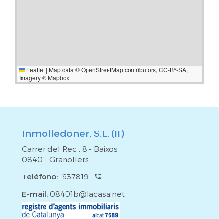
Leaflet
|
Map data ©
OpenStreetMap
contributors,
CC-BY-SA
,
Imagery ©
Mapbox
Inmolledoner, S.L. (II)
Carrer del Rec , 8 - Baixos
08401 Granollers
Teléfono:
937819 ...
E-mail:
08401b@lacasa.net