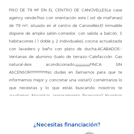
PISO DE 79 M² EN EL CENTRO DE CANOVELLESLa casa
agency vende:Piso con orientación este ( sol de mañanas)
de 79 m², situado en el centro de Canovelles.El inmueble
dispone de amplio salón-comedor, con salida a balcón, 3
habitaciones ( 1 doble y 2 individuales), cocina actualizada
con lavadero y baño con plato de ducha.ACABADOS:-
Ventanas de aluminio.-Suelo de terrazo.-Calefacción: Gas
natural-Aire acondicionado.¡¡¡¡¡¡¡¡¡¡¡¡¡¡¡¡FINCA SIN
ASCENSOR!!!!!!!!!!!!!!!!!No dudes en llamarnos para que te
informemos mejor y concretar una visita!O coméntanos lo
que necesitas y lo que estás buscando, nosotros te
ayudamos.¿Necesitas asesoramiento financiero? Nuestros
asesores financieros profesionales te orientarán sin
compromiso en el trámite de hipotecas ¡DE MANERA
TOTALMENTE GRATUITA!Además, si deseas conocer el
¿Necesitas financiación?
valor de tu vivienda, contáctenos y te la valoramos SIN