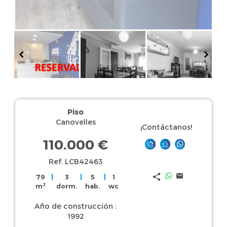
Piso
Canovelles
¡Contáctanos!
110.000 €
Ref. LCB42463
79
|
3
|
5
|
1
2
m
dorm.
hab.
wc
Año de construcción :
1992