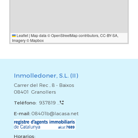
Leaflet
|
Map data ©
OpenStreetMap
contributors,
CC-BY-SA
,
Imagery ©
Mapbox
Inmolledoner, S.L. (II)
Carrer del Rec , 8 - Baixos
08401 Granollers
Teléfono:
937819 ...
E-mail:
08401b@lacasa.net
Horarios: