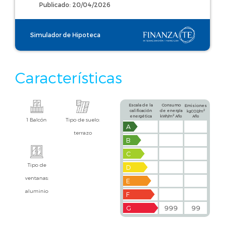
Publicado: 20/04/2026
Simulador de Hipoteca
Características
Escala de la
Consumo
Emisiones
calificación
de energía
2
kgCO2/m
2
energética
kWh/m
Año
Año
1 Balcón
Tipo de suelo:
A
terrazo
B
C
Tipo de
D
ventanas:
E
aluminio
F
G
999
99