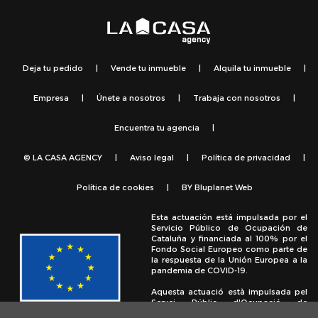
Deja tu pedido
|
Vende tu inmueble
|
Alquila tu inmueble
|
Empresa
|
Únete a nosotros
|
Trabaja con nosotros
|
Encuentra tu agencia
|
© LA CASA AGENCY
|
Aviso legal
|
Política de privacidad
|
Política de cookies
|
BY
Bluplanet Web
Esta actuación está impulsada por el
Servicio Público de Ocupación de
Cataluña y financiada al 100% por el
Fondo Social Europeo como parte de
la respuesta de la Unión Europea a la
pandemia de COVID-19.
Aquesta actuació està impulsada pel
Servei Públic d'Ocupació de
Catalunya i finançada al 100% pel