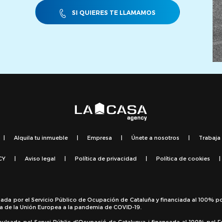
SI QUIERES TE LLAMAMOS
|
Alquila tu inmueble
|
Empresa
|
Únete a nosotros
|
Trabaja
CY
|
Aviso legal
|
Política de privacidad
|
Política de cookies
|
sada por el Servicio Público de Ocupación de Cataluña y financiada al 100% p
a de la Unión Europea a la pandemia de COVID-19.
pulsada pel Servei Públic d'Ocupació de Catalunya i finançada al 100% pel 