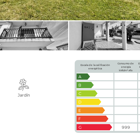
Consumo de
E
Escala de la calificación
energía
energética
2
kWh/m
Año
A
B
C
Jardín
D
E
F
G
999