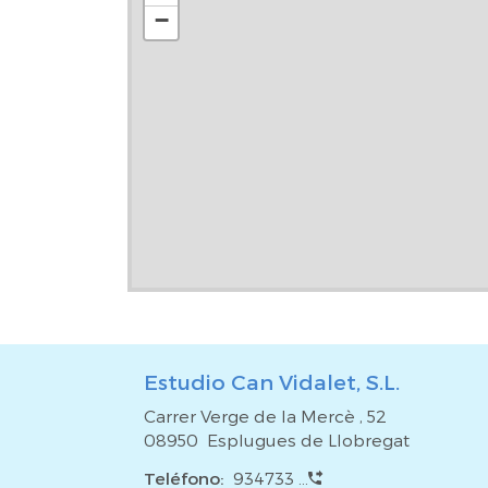
−
Estudio Can Vidalet, S.L.
Carrer Verge de la Mercè , 52
08950 Esplugues de Llobregat
Teléfono:
934733 ...