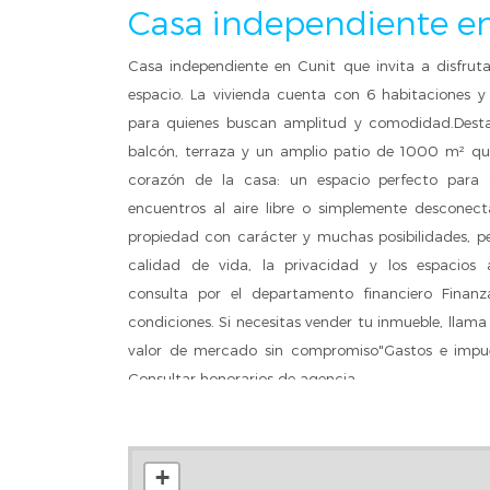
Casa independiente e
Casa independiente en Cunit que invita a disfrut
espacio. La vivienda cuenta con 6 habitaciones y 
para quienes buscan amplitud y comodidad.Desta
balcón, terraza y un amplio patio de 1000 m² que
corazón de la casa: un espacio perfecto para d
encuentros al aire libre o simplemente desconec
propiedad con carácter y muchas posibilidades, p
calidad de vida, la privacidad y los espacios ab
consulta por el departamento financiero Finanz
condiciones. Si necesitas vender tu inmueble, llama
valor de mercado sin compromiso"Gastos e impues
Consultar honorarios de agencia.
+