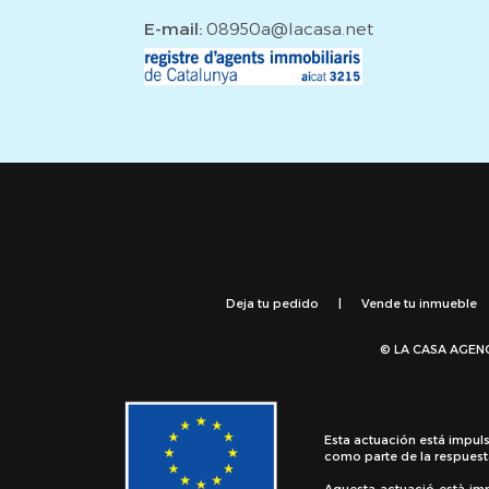
E-mail:
08950a@lacasa.net
Deja tu pedido
|
Vende tu inmueble
© LA CASA AGEN
Esta actuación está impul
como parte de la respuest
Aquesta actuació està im