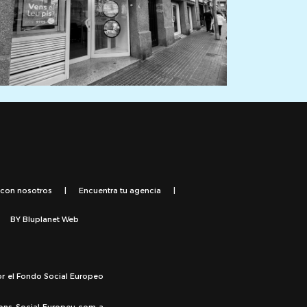
 con nosotros
|
Encuentra tu agencia
|
BY
Bluplanet Web
or el Fondo Social Europeo
Fons Social Europeu com a