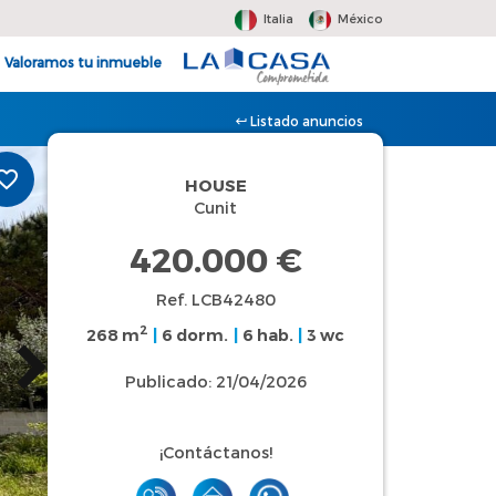
Italia
México
Valoramos tu inmueble
Listado anuncios
HOUSE
Cunit
420.000 €
Ref. LCB42480
2
268 m
|
6 dorm.
|
6 hab.
|
3 wc
Publicado: 21/04/2026
¡Contáctanos!