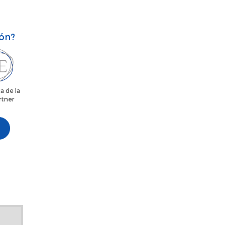
ión?
a de la
rtner