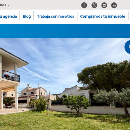
rios
u agencia
Blog
Trabaja con nosotros
Compramos tu inmueble