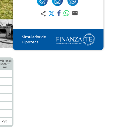
Simulador de
Hipoteca
misiones
2
kgCO2/m
Año
99