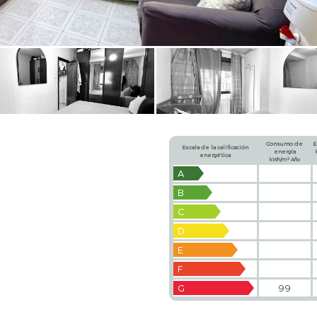
Consumo de
E
Escala de la calificación
energía
energética
2
kWh/m
Año
A
B
C
D
E
F
G
99