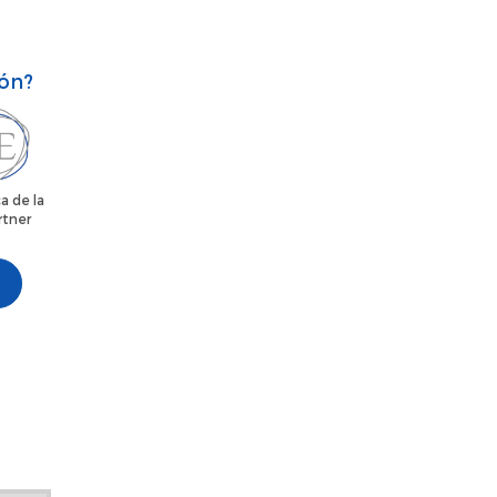
ión?
a de la
rtner