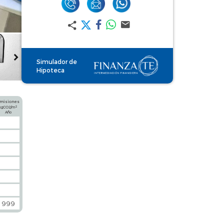
Simulador de
Hipoteca
misiones
2
kgCO2/m
Año
999