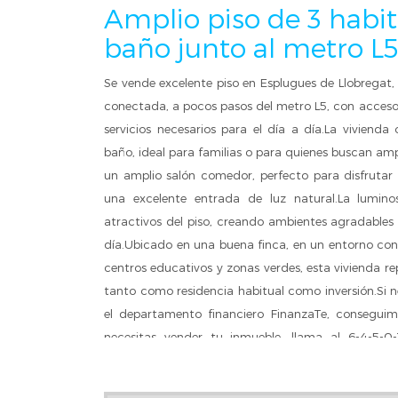
Amplio piso de 3 habit
baño junto al metro L
Se vende excelente piso en Esplugues de Llobregat
conectada, a pocos pasos del metro L5, con acceso
servicios necesarios para el día a día.La viviend
baño, ideal para familias o para quienes buscan a
un amplio salón comedor, perfecto para disfrutar e
una excelente entrada de luz natural.La lumin
atractivos del piso, creando ambientes agradables
día.Ubicado en una buena finca, en un entorno con
centros educativos y zonas verdes, esta vivienda 
tanto como residencia habitual como inversión.Si n
el departamento financiero FinanzaTe, conseguimo
necesitas vender tu inmueble, llama al 6-4-5-0
mercado sin compromiso"Gastos e impuestos no inc
honorarios de agencia.