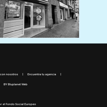
 con nosotros
|
Encuentra tu agencia
|
BY
Bluplanet Web
or el Fondo Social Europeo