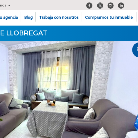
rios
u agencia
Blog
Trabaja con nosotros
Compramos tu inmueble
 DE LLOBREGAT