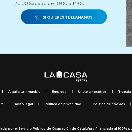
20:00 Sábado de 10:00 a 14:00
SI QUIERES TE LLAMAMOS
|
Alquila tu inmueble
|
Empresa
|
Únete a nosotros
|
Trabaja
CY
|
Aviso legal
|
Política de privacidad
|
Política de cookies
|
sada por el Servicio Público de Ocupación de Cataluña y financiada al 100% p