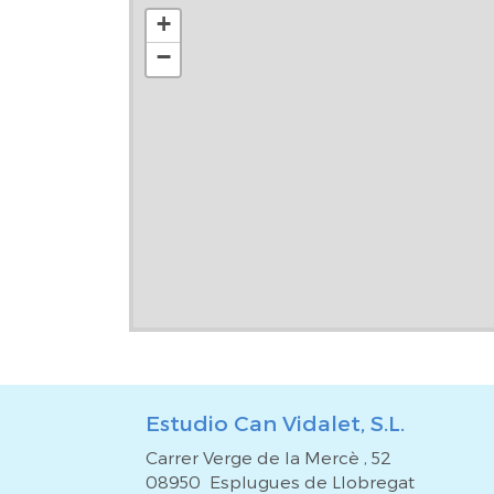
+
−
Estudio Can Vidalet, S.L.
Carrer Verge de la Mercè , 52
08950 Esplugues de Llobregat