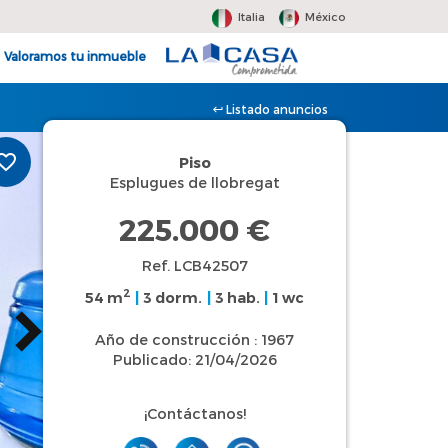
Italia
México
Valoramos tu inmueble
Listado anuncios
Piso
Esplugues de llobregat
225.000 €
Ref. LCB42507
2
54 m
|
3 dorm.
|
3 hab.
|
1 wc
Año de construcción : 1967
Publicado: 21/04/2026
¡Contáctanos!