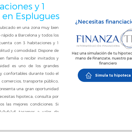
aciones y 1
5 en Esplugues
¿Necesitas financiac
, ubicado en una zona muy bien
 rápido a Barcelona y todos los
a cuenta con 3 habitaciones y 1
mplitud y comodidad. Dispone de
Haz una simulación de tu hipotec
n familia o recibir invitados y
mano de Finanzate, nuestro pa
financiero
osidad es uno de los grandes
 y confortables durante todo el
Simula tu hipoteca
 comercios, transporte público,
representa una gran oportunidad
ecesitas hipoteca, consulta por
s las mejores condiciones. Si
-1-9-6-1-6 tasamos a valor de
luido en el precio, Consultar