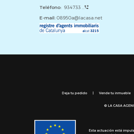
Teléfono:
934733 ...
E-mail:
08950a@lacasa.net
Deja tu pedido
|
Vende tu inmueble
© LA CASA AGEN
Esta actuación está impul