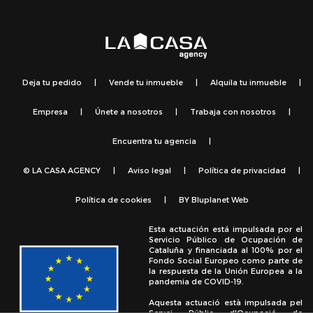
Deja tu pedido
|
Vende tu inmueble
|
Alquila tu inmueble
|
Empresa
|
Únete a nosotros
|
Trabaja con nosotros
|
Encuentra tu agencia
|
© LA CASA AGENCY
|
Aviso legal
|
Política de privacidad
|
Política de cookies
|
BY
Bluplanet Web
Esta actuación está impulsada por el
Servicio Público de Ocupación de
Cataluña y financiada al 100% por el
Fondo Social Europeo como parte de
la respuesta de la Unión Europea a la
pandemia de COVID-19.
Aquesta actuació està impulsada pel
Servei Públic d'Ocupació de