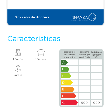
Simulador de Hipoteca
Características
Escala de la
Consumo
Emisiones
calificación
de energía
2
kgCO2/m
2
energética
kWh/m
Año
Año
1 Balcón
1 Terraza
A
B
Jardín
C
D
E
F
G
999
999