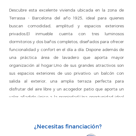
Descubre esta excelente vivienda ubicada en la zona de
Terrassa - Barcelona del año 1925, ideal para quienes
buscan comodidad, amplitud y espacios exteriores
privados.El inmueble cuenta con tres luminosos
dormitorios y dos baños completos, diseñados para ofrecer
funcionalidad y confort en el día a día. Dispone además de
una práctica área de lavadero que aporta mayor
organización al hogar.Uno de sus grandes atractivos son
sus espacios exteriores de uso privativo: un balcón con
salida al exterior, una amplia terraza perfecta para
disfrutar del aire libre y un acogedor patio que aporta un
valor añadido único a la propiedad.Una oportunidad ideal
para disfrutar de una vivienda completa, bien distribuida y
con múltiples espacios para el descanso y la vida en
familia.Los honorarios de agencia y gestión hipotecaria no
¿Necesitas financiación?
estan incluidos en los precios del anuncio, los cuales