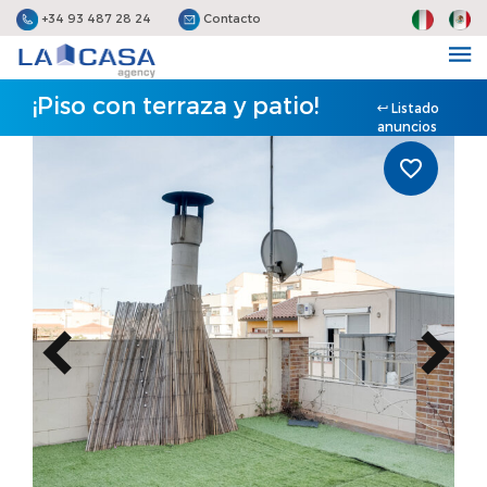
+34 93 487 28 24
Contacto
¡Piso con terraza y patio!
Listado
anuncios