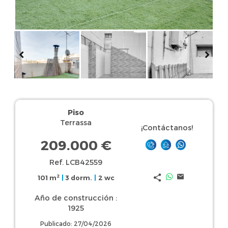
Piso
Terrassa
¡Contáctanos!
209.000 €
Ref. LCB42559
2
101 m
|
3 dorm.
|
2 wc
Año de construcción :
1925
Publicado: 27/04/2026