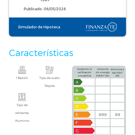
Publicado: 06/05/2026
Simulador de Hipoteca
Características
Escala de la
Consumo
Emisiones
calificación
de energía
2
kgCO2/m
2
energética
kWh/m
Año
Año
1 Balcón
Tipo de suelo:
A
Rayola
B
C
Tipo de
D
ventanas:
E
999
99
Aluminio
F
G