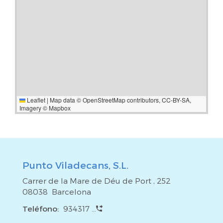
hipotecaria (si procede).
Leaflet
|
Map data ©
OpenStreetMap
contributors,
CC-BY-SA
,
Imagery ©
Mapbox
Punto Viladecans, S.L.
Carrer de la Mare de Déu de Port , 252
08038 Barcelona
Teléfono:
934317 ...