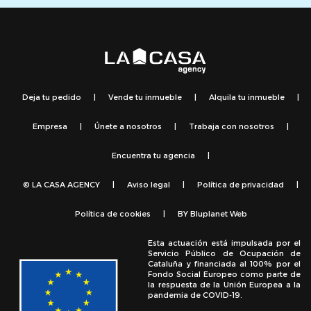
Deja tu pedido
|
Vende tu inmueble
|
Alquila tu inmueble
|
Empresa
|
Únete a nosotros
|
Trabaja con nosotros
|
Encuentra tu agencia
|
© LA CASA AGENCY
|
Aviso legal
|
Política de privacidad
|
Política de cookies
|
BY
Bluplanet Web
Esta actuación está impulsada por el
Servicio Público de Ocupación de
Cataluña y financiada al 100% por el
Fondo Social Europeo como parte de
la respuesta de la Unión Europea a la
pandemia de COVID-19.