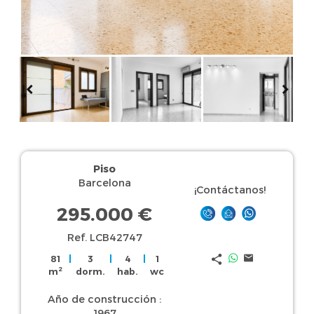
Piso
Barcelona
¡Contáctanos!
295.000 €
Ref. LCB42747
81
|
3
|
4
|
1
2
m
dorm.
hab.
wc
Año de construcción :
1967