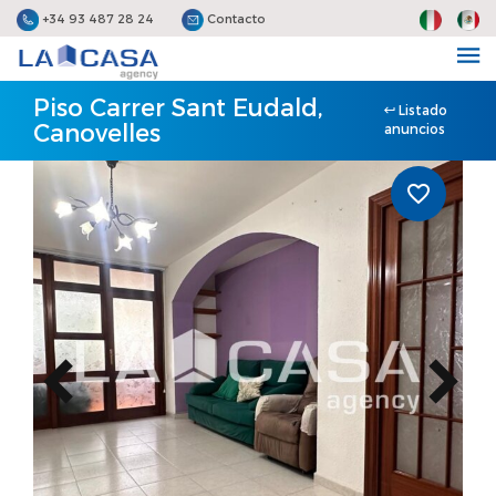
+34 93 487 28 24
Contacto
Piso Carrer Sant Eudald,
Listado
Canovelles
anuncios