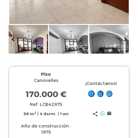
Piso
Canovelles
¡Contáctanos!
170.000 €
Ref. LCB42975
2
96 m
|
4 dorm.
|
1 wc
Año de construcción :
1975