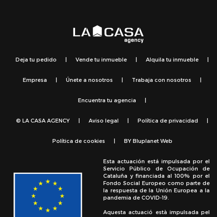
Deja tu pedido
|
Vende tu inmueble
|
Alquila tu inmueble
|
Empresa
|
Únete a nosotros
|
Trabaja con nosotros
|
Encuentra tu agencia
|
© LA CASA AGENCY
|
Aviso legal
|
Política de privacidad
|
Política de cookies
|
BY
Bluplanet Web
Esta actuación está impulsada por el
Servicio Público de Ocupación de
Cataluña y financiada al 100% por el
Fondo Social Europeo como parte de
la respuesta de la Unión Europea a la
pandemia de COVID-19.
Aquesta actuació està impulsada pel