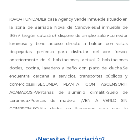
¡OPORTUNIDAD!La casa Agency vende inmueble situado en
la zona de Barriada Nova de Canovelles.El inmueble de
96m² (según catastro), dispone de amplio salón-comedor
luminoso y tiene acceso directo a balcón con vistas
despejadas, perfecto para disfrutar del aire fresco,
anteriormente de 4 habitaciones, actual 2 habitaciones
dobles, cocina, lavadero y baño con plato de ducha.Se
encuentra cercana a servicios, transportes públicos y
comercios.¡¡¡¡¡¡¡SEGUNDA PLANTA CON ASCENSOR!!!!
ACABADOS:-Ventanas de aluminio climalit.-Suelo de
cerámica.-Puertas de madera. ¡VEN A VERLO SIN
COMPROMISO!¡No dudes en llamarnos para que te
informemos mejor y concertar una visita!O coméntanos lo
que necesitas y lo que estás buscando, nosotros te
ayudamos.¿Necesitas asesoramiento financiero? Nuestros
¿Necesitas financiación?