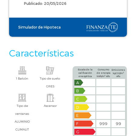
Publicado: 20/05/2026
Simulador de Hipoteca
Características
Escala de la
Consumo
Emisiones
calificación
de energía
2
kgCO2/m
2
energética
kWh/m
Año
Año
1 Balcón
Tipo de suelo:
A
GRES
B
C
Tipo de
Ascensor
D
ventanas:
E
ALUMINIO
F
999
99
CLIMALIT
G