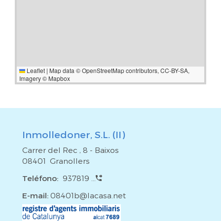
Leaflet
|
Map data ©
OpenStreetMap
contributors,
CC-BY-SA
,
Imagery ©
Mapbox
Inmolledoner, S.L. (II)
Carrer del Rec , 8 - Baixos
08401 Granollers
Teléfono:
937819 ...
E-mail:
08401b@lacasa.net