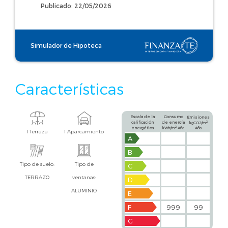
Publicado: 22/05/2026
Simulador de Hipoteca
Características
Escala de la
Consumo
Emisiones
calificación
de energía
2
kgCO2/m
2
energética
kWh/m
Año
Año
1 Terraza
1 Aparcamiento
A
B
Tipo de suelo:
Tipo de
C
TERRAZO
ventanas:
D
ALUMINIO
E
F
999
99
G