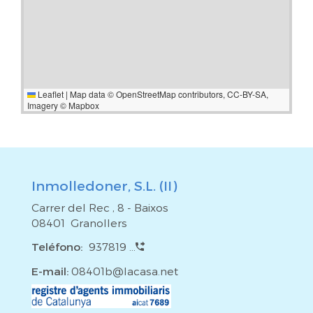
Leaflet
|
Map data ©
OpenStreetMap
contributors,
CC-BY-SA
,
Imagery ©
Mapbox
Inmolledoner, S.L. (II)
Carrer del Rec , 8 - Baixos
08401 Granollers
Teléfono:
937819 ...
E-mail:
08401b@lacasa.net