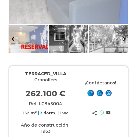
TERRACED_VILLA
Granollers
¡Contáctanos!
262.100 €
Ref. LCB43004
2
152 m
|
3 dorm.
|
1 wc
Año de construcción :
1963