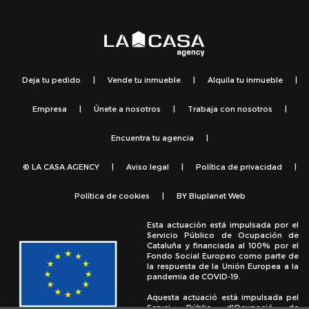
Deja tu pedido
|
Vende tu inmueble
|
Alquila tu inmueble
|
Empresa
|
Únete a nosotros
|
Trabaja con nosotros
|
Encuentra tu agencia
|
© LA CASA AGENCY
|
Aviso legal
|
Política de privacidad
|
Política de cookies
|
BY
Bluplanet Web
Esta actuación está impulsada por el
Servicio Público de Ocupación de
Cataluña y financiada al 100% por el
Fondo Social Europeo como parte de
la respuesta de la Unión Europea a la
pandemia de COVID-19.
Aquesta actuació està impulsada pel
Servei Públic d'Ocupació de