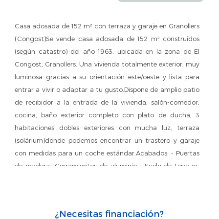
Casa adosada de 152 m² con terraza y garaje en Granollers
(Congost)Se vende casa adosada de 152 m² construidos
(según catastro) del año 1963, ubicada en la zona de El
Congost, Granollers. Una vivienda totalmente exterior, muy
luminosa gracias a su orientación este/oeste y lista para
entrar a vivir o adaptar a tu gusto.Dispone de amplio patio
de recibidor a la entrada de la vivienda, salón-comedor,
cocina, baño exterior completo con plato de ducha, 3
habitaciones dobles exteriores con mucha luz, terraza
(solárium)donde podemos encontrar un trastero y garaje
con medidas para un coche estándar.Acabados: - Puertas
de madera- Cerramientos de aluminio - Suelo de terrazo-
Calefacción (gasoil)¡VEN A VERLO SIN COMPROMISO!¡No
dudes en llamarnos para que te informemos mejor y
concertar una visita!O coméntanos lo que necesitas y lo
¿Necesitas financiación?
que estás buscando, nosotros te ayudamos.¿Necesitas