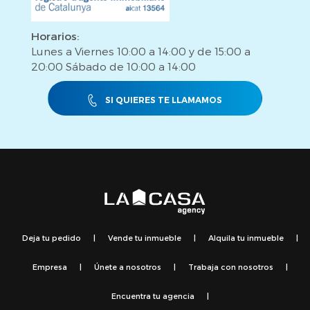
Horarios:
Lunes a Viernes 10:00 a 14:00 y de 15:00 a
20:00 Sábado de 10:00 a 14:00
SI QUIERES TE LLAMAMOS
Deja tu pedido
|
Vende tu inmueble
|
Alquila tu inmueble
|
Empresa
|
Únete a nosotros
|
Trabaja con nosotros
|
Encuentra tu agencia
|