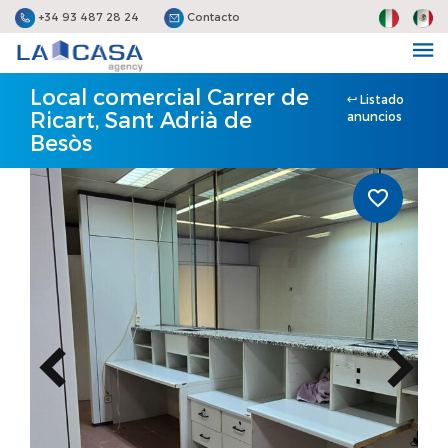
+34 93 487 28 24
Contacto
Local comercial Carrer de
Listado
Ricart, Sant Adrià de
anuncios
Besòs