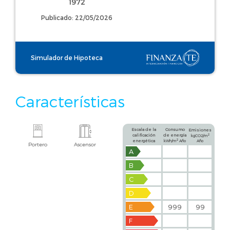
1972
Publicado: 22/05/2026
Simulador de Hipoteca
Características
Escala de la
Consumo
Emisiones
calificación
de energía
2
kgCO2/m
2
energética
kWh/m
Año
Año
Portero
Ascensor
A
B
C
D
E
999
99
F