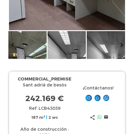
COMMERCIAL_PREMISE
Sant adrià de besòs
¡Contáctanos!
242.169 €
Ref. LCB43039
2
187 m
|
2 wc
Año de construcción :