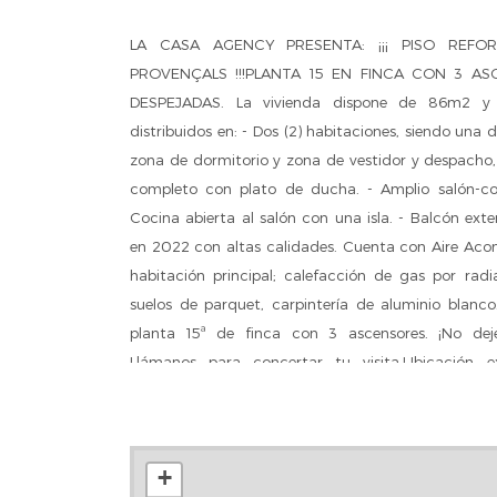
LA CASA AGENCY PRESENTA: ¡¡¡ PISO REF
PROVENÇALS !!!PLANTA 15 EN FINCA CON 3 AS
DESPEJADAS. La vivienda dispone de 86m2 y 
distribuidos en: - Dos (2) habitaciones, siendo una
zona de dormitorio y zona de vestidor y despacho, y
completo con plato de ducha. - Amplio salón-co
Cocina abierta al salón con una isla. - Balcón exte
en 2022 con altas calidades. Cuenta con Aire Aco
habitación principal; calefacción de gas por radi
suelos de parquet, carpintería de aluminio blanco
planta 15ª de finca con 3 ascensores. ¡No dej
Llámanos para concertar tu visita.Ubicación 
Guipuzcoa y el Parque de Sant Marti, con muy 
público: Autobus B24, H10, H12, V29, V31; a tan só
(Sant Marti), además de servicio bicing, comerc
+
restaurantes, etc.El precio del inmueble no in