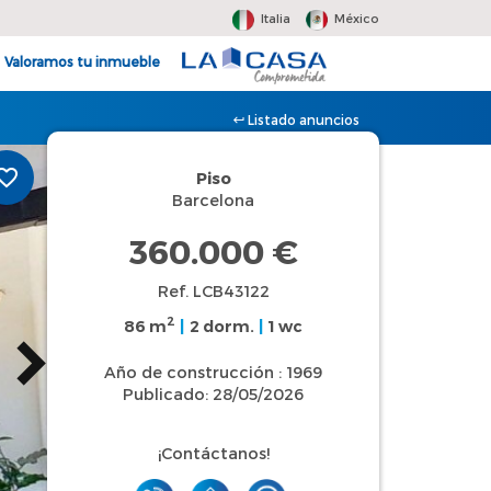
Italia
México
Valoramos tu inmueble
Listado anuncios
Piso
Barcelona
360.000 €
Ref. LCB43122
2
86 m
|
2 dorm.
|
1 wc
Año de construcción : 1969
Publicado: 28/05/2026
¡Contáctanos!