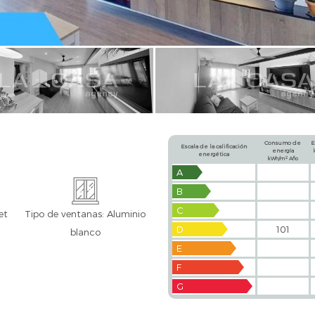
Consumo de
E
Escala de la calificación
energía
energética
2
kWh/m
Año
A
B
C
et
Tipo de ventanas: Aluminio
D
101
blanco
E
F
G