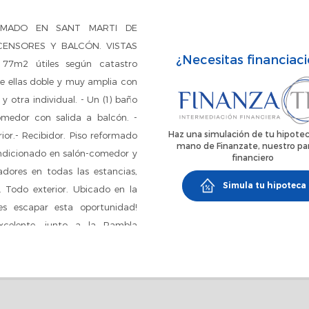
ORMADO EN SANT MARTI DE
CENSORES Y BALCÓN. VISTAS
¿Necesitas financiac
77m2 útiles según catastro
 de ellas doble y muy amplia con
 otra individual. - Un (1) baño
medor con salida a balcón. -
Haz una simulación de tu hipotec
rior.- Recibidor. Piso reformado
mano de Finanzate, nuestro pa
ndicionado en salón-comedor y
financiero
adores en todas las estancias,
Simula tu hipoteca
. Todo exterior. Ubicado en la
es escapar esta oportunidad!
excelente, junto a la Rambla
buena conexión en transporte
lo un minuto a pie del Metro L2
ios, colegios, supermercados,
cluye impuestos (ITP), gastos