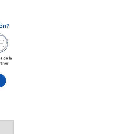
ión?
a de la
rtner