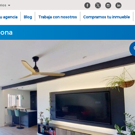
rios
u agencia
Blog
Trabaja con nosotros
Compramos tu inmueble
lona