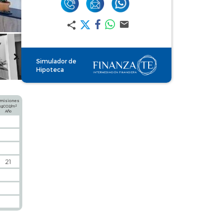
Simulador de
Hipoteca
misiones
2
kgCO2/m
Año
21