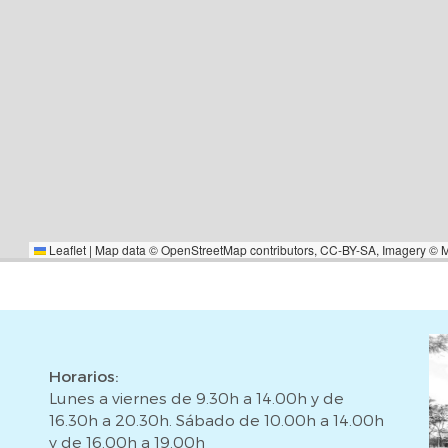
eden subir hasta un 15% sobre el
n del cliente comprador, ya sea
s. Los honorarios de agencia y
s del anuncio, los cuales pueden
del inmueble (si procede).
Leaflet
|
Map data ©
OpenStreetMap
contributors,
CC-BY-SA
, Imagery ©
Horarios:
Lunes a viernes de 9.30h a 14.00h y de
16.30h a 20.30h. Sábado de 10.00h a 14.00h
y de 16.00h a 19.00h