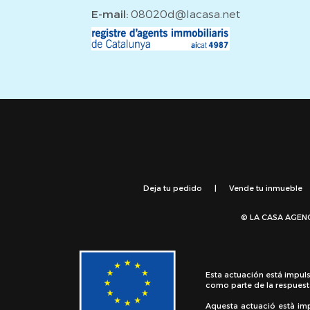
E-mail:
08020d@lacasa.net
Deja tu pedido
|
Vende tu inmueble
© LA CASA AGEN
Esta actuación está impul
como parte de la respuest
Aquesta actuació està im