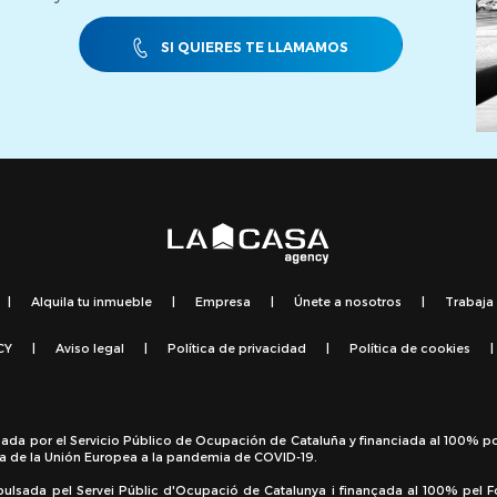
SI QUIERES TE LLAMAMOS
|
Alquila tu inmueble
|
Empresa
|
Únete a nosotros
|
Trabaja
CY
|
Aviso legal
|
Política de privacidad
|
Política de cookies
|
sada por el Servicio Público de Ocupación de Cataluña y financiada al 100% p
a de la Unión Europea a la pandemia de COVID-19.
pulsada pel Servei Públic d'Ocupació de Catalunya i finançada al 100% pel 