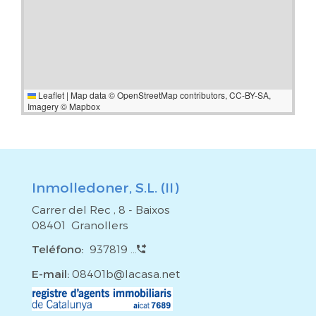
encontraremos tu hogar.*El precio de venta del inmueble
aquí expuesto no incluye ni impuestos ni gastos que grava
la compraventa (ITP o IVA, gastos notariales o registrales)
tampoco honorarios de agencia por intermediación
inmobiliaria ni gestión hipotecaria*.
Leaflet
|
Map data ©
OpenStreetMap
contributors,
CC-BY-SA
,
Imagery ©
Mapbox
Inmolledoner, S.L. (II)
Carrer del Rec , 8 - Baixos
08401 Granollers
Teléfono:
937819 ...
E-mail:
08401b@lacasa.net