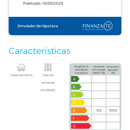
Publicado: 10/06/2026
Simulador de Hipoteca
Características
Escala de la
Consumo
Emisiones
calificación
de energía
2
kgCO2/m
2
energética
kWh/m
Año
Año
1 Aparcamiento
Tipo de
A
ventanas:
B
ALUMINIO
C
D
E
99
999
F
G