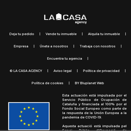
Deja tu pedido
|
Vende tu inmueble
|
Alquila tu inmueble
|
Empresa
|
Únete a nosotros
|
Trabaja con nosotros
|
Encuentra tu agencia
|
© LA CASA AGENCY
|
Aviso legal
|
Política de privacidad
|
Política de cookies
|
BY
Bluplanet Web
Esta actuación está impulsada por el
Servicio Público de Ocupación de
Cataluña y financiada al 100% por el
Fondo Social Europeo como parte de
la respuesta de la Unión Europea a la
pandemia de COVID-19.
Aquesta actuació està impulsada pel
Servei Públic d'Ocupació de