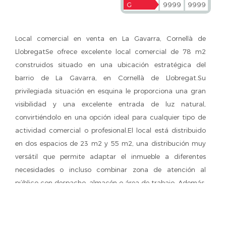
G
9999
9999
Local comercial en venta en La Gavarra, Cornellà de
LlobregatSe ofrece excelente local comercial de 78 m2
construidos situado en una ubicación estratégica del
barrio de La Gavarra, en Cornellà de Llobregat.Su
privilegiada situación en esquina le proporciona una gran
visibilidad y una excelente entrada de luz natural,
convirtiéndolo en una opción ideal para cualquier tipo de
actividad comercial o profesional.El local está distribuido
en dos espacios de 23 m2 y 55 m2, una distribución muy
versátil que permite adaptar el inmueble a diferentes
necesidades o incluso combinar zona de atención al
público con despacho, almacén o área de trabajo. Además,
dispone de un baño y almacén exterior, ofreciendo un
espacio funcional y cómodo.Ubicado en una zona
consolidada, rodeada de viviendas, comercios y todo tipo