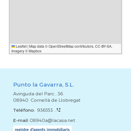
Leaflet
|
Map data ©
OpenStreetMap
contributors,
CC-BY-SA
,
Imagery ©
Mapbox
Punto la Gavarra, S.L.
Avinguda del Parc , 36
08940 Cornellà de Llobregat
Teléfono:
936553 ...
E-mail:
08940a@lacasa.net