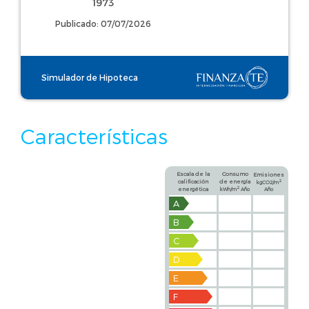
1973
Publicado: 07/07/2026
Simulador de Hipoteca
Características
Escala de la
Consumo
Emisiones
calificación
de energía
2
kgCO2/m
2
energética
kWh/m
Año
Año
A
B
C
D
E
F