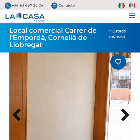
+34 93 487 28 24
Contacto
Local comercial Carrer de
Listado
l'Empordà, Cornellà de
anuncios
Llobregat