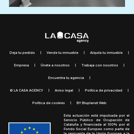
Deja tu pedido
|
Vende tu inmueble
|
Alquila tu inmueble
|
Empresa
|
Únete a nosotros
|
Trabaja con nosotros
|
Encuentra tu agencia
|
© LA CASA AGENCY
|
Aviso legal
|
Política de privacidad
|
Política de cookies
|
BY
Bluplanet Web
Esta actuación está impulsada por el
Servicio Público de Ocupación de
Cataluña y financiada al 100% por el
Fondo Social Europeo como parte de
la respuesta de la Unión Europea a la