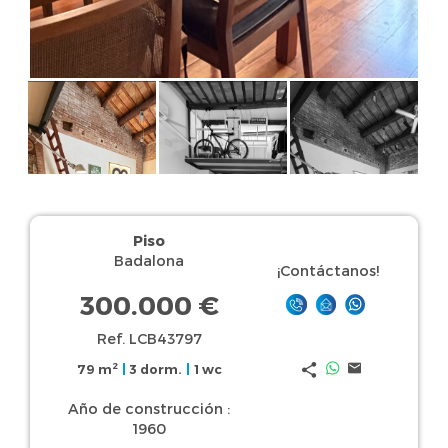
Piso
Badalona
¡Contáctanos!
300.000 €
Ref. LCB43797
2
79 m
|
3 dorm.
|
1 wc
Año de construcción :
1960