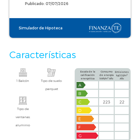
Publicado: 07/07/2026
Simulador de Hipoteca
Características
Escala de la
Consumo
Emisiones
calificación
de energía
2
kgCO2/m
2
energética
kWh/m
Año
Año
1 Balcón
Tipo de suelo:
A
parquet
B
C
223
22
Tipo de
D
ventanas:
E
aluminio
F
G