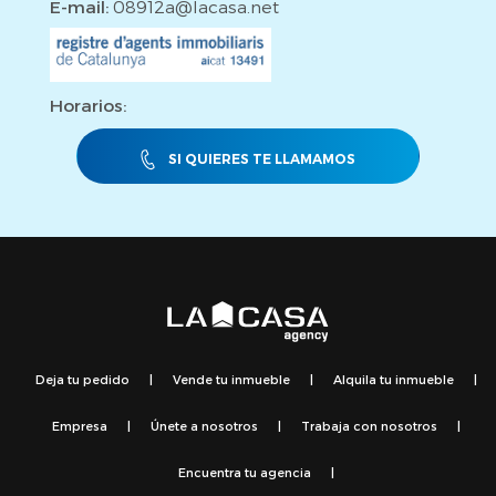
E-mail:
08912a@lacasa.net
Horarios:
SI QUIERES TE LLAMAMOS
Deja tu pedido
|
Vende tu inmueble
|
Alquila tu inmueble
|
Empresa
|
Únete a nosotros
|
Trabaja con nosotros
|
Encuentra tu agencia
|