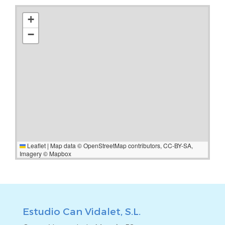
Consultar honorarios de agencia.
+
−
Leaflet
|
Map data ©
OpenStreetMap
contributors,
CC-BY-SA
,
Imagery ©
Mapbox
Estudio Can Vidalet, S.L.