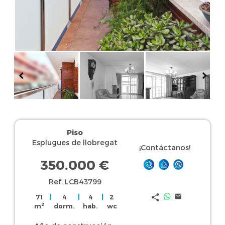
Piso
Esplugues de llobregat
¡Contáctanos!
350.000 €
Ref. LCB43799
71
|
4
|
4
|
2
2
m
dorm.
hab.
wc