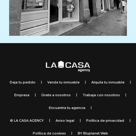
Deja tu pedido
|
Vende tu inmueble
|
Alquila tu inmueble
|
Empresa
|
Únete a nosotros
|
Trabaja con nosotros
|
Encuentra tu agencia
|
© LA CASA AGENCY
|
Aviso legal
|
Política de privacidad
|
Política de cookies
|
BY
Bluplanet Web