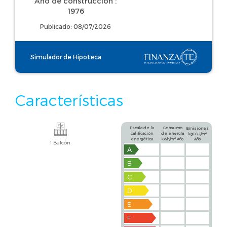
Año de construcción :
1976
Publicado: 08/07/2026
Simulador de Hipoteca
Características
Escala de la
Consumo
Emisiones
calificación
de energía
2
kgCO2/m
2
energética
kWh/m
Año
Año
1 Balcón
A
B
C
D
E
F