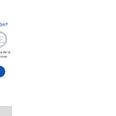
ión?
a de la
rtner