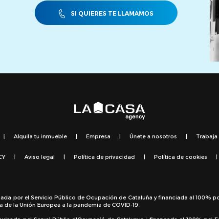
SI QUIERES TE LLAMAMOS
|
Alquila tu inmueble
|
Empresa
|
Únete a nosotros
|
Trabaja
CY
|
Aviso legal
|
Política de privacidad
|
Política de cookies
|
sada por el Servicio Público de Ocupación de Cataluña y financiada al 100% p
a de la Unión Europea a la pandemia de COVID-19.