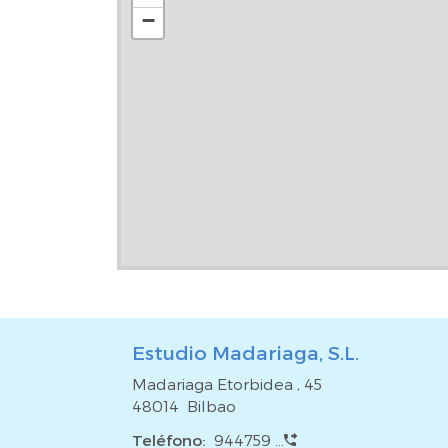
−
Estudio Madariaga, S.L.
Madariaga Etorbidea , 45
48014 Bilbao
Teléfono:
944759 ...