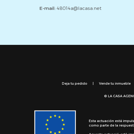
E-mail:
48014a@lacasa.net
Deja tu pedido
|
Vende tu inmueble
© LA CASA AGEN
Esta actuación está impul
como parte de la respuest