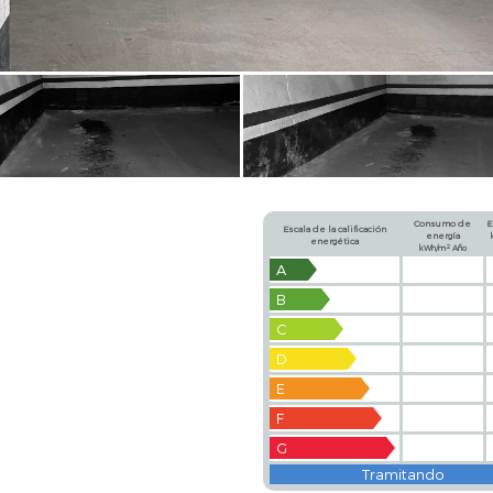
Consumo de
E
Escala de la calificación
energía
energética
2
kWh/m
Año
A
B
C
D
E
F
G
Tramitando