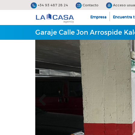
+34 93 487 28 24
Contacto
Acceso usua
Empresa
Encuentra t
Garaje Calle Jon Arrospide Kal