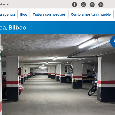
rios
u agencia
Blog
Trabaja con nosotros
Compramos tu inmueble
ea, Bilbao