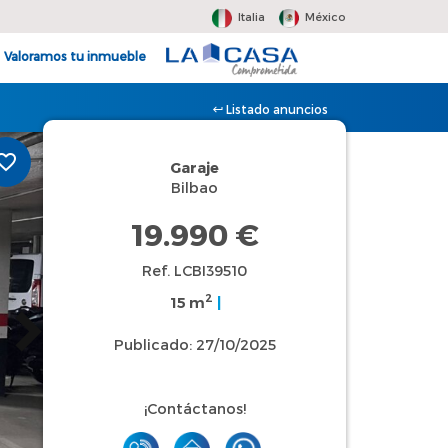
Italia
México
Valoramos tu inmueble
Listado anuncios
Garaje
Bilbao
19.990 €
Ref. LCBI39510
2
15 m
|
Publicado: 27/10/2025
¡Contáctanos!