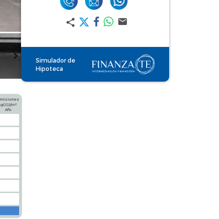
Simulador de
Hipoteca
misiones
2
kgCO2/m
Año