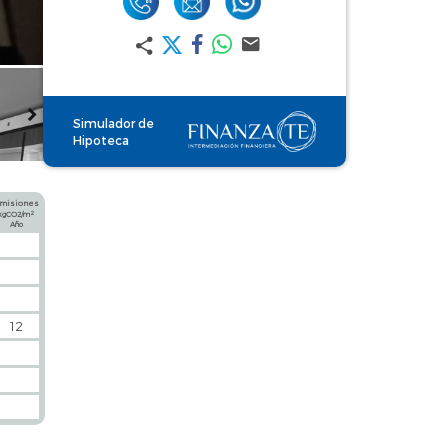
Simulador de
Hipoteca
misiones
2
kgCO2/m
Año
12