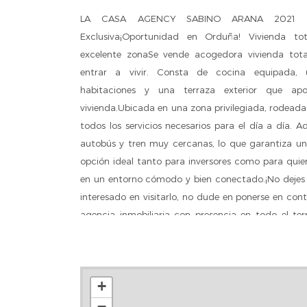
LA CASA AGENCY SABINO ARANA 2021 S
Exclusiva¡Oportunidad en Orduña! Vivienda t
excelente zonaSe vende acogedora vivienda tota
entrar a vivir. Consta de cocina equipada,
habitaciones y una terraza exterior que ap
vivienda.Ubicada en una zona privilegiada, rodeada 
todos los servicios necesarios para el día a día.
autobús y tren muy cercanas, lo que garantiza u
opción ideal tanto para inversores como para quie
en un entorno cómodo y bien conectado.¡No dejes 
interesado en visitarlo, no dude en ponerse en co
agencia inmobiliaria con presencia en todo el ter
más de 70 oficinas, ofreciendo una cobertura absol
del país. Nuestro trabajo consiste en realizar t
necesarios para la intermediación inmobiliaria. Nu
+
Lunes a viernes de 09:30 a 14:00 y de 17:00 a 20:
−