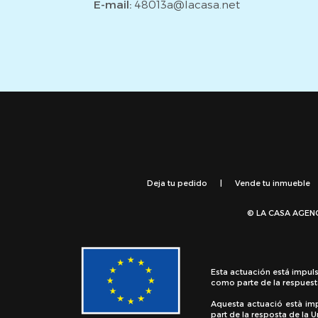
E-mail:
48013a@lacasa.net
Deja tu pedido
|
Vende tu inmueble
© LA CASA AGEN
Esta actuación está impul
como parte de la respuest
Aquesta actuació està im
part de la resposta de la