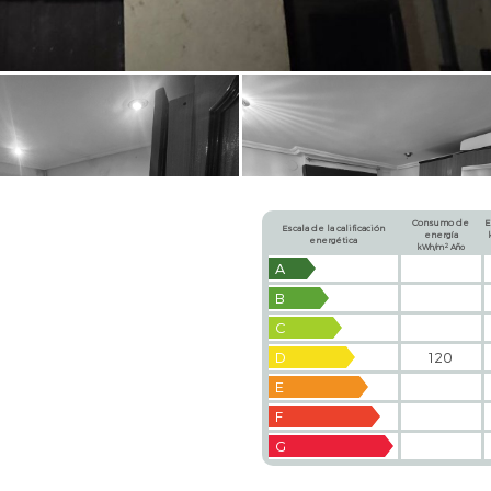
Consumo de
E
Escala de la calificación
energía
energética
2
kWh/m
Año
A
B
C
D
120
E
F
G