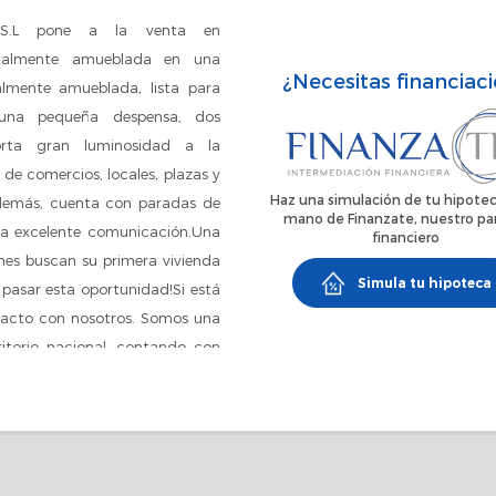
.L pone a la venta en
otalmente amueblada en una
¿Necesitas financiac
lmente amueblada, lista para
 una pequeña despensa, dos
orta gran luminosidad a la
de comercios, locales, plazas y
Haz una simulación de tu hipotec
 Además, cuenta con paradas de
mano de Finanzate, nuestro pa
na excelente comunicación.Una
financiero
nes buscan su primera vivienda
Simula tu hipoteca
pasar esta oportunidad!Si está
ntacto con nosotros. Somos una
ritorio nacional, contando con
uta en las principales ciudades
odos los trámites y gestiones
estro horario de oficina es de:
30 Sábados de 10:00 a 14:00.