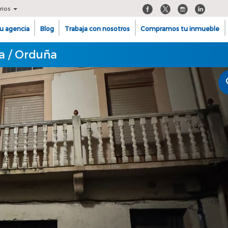
rios
u agencia
Blog
Trabaja con nosotros
Compramos tu inmueble
a / Orduña