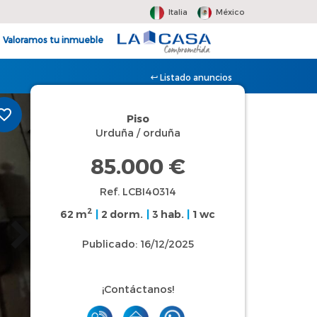
Italia
México
Valoramos tu inmueble
Listado anuncios
Piso
Urduña / orduña
85.000 €
Ref. LCBI40314
2
62 m
|
2 dorm.
|
3 hab.
|
1 wc
Publicado: 16/12/2025
¡Contáctanos!