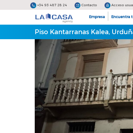
+34 93 487 28 24
Contacto
Acceso usua
Empresa
Encuentra t
Piso Kantarranas Kalea, Urduñ