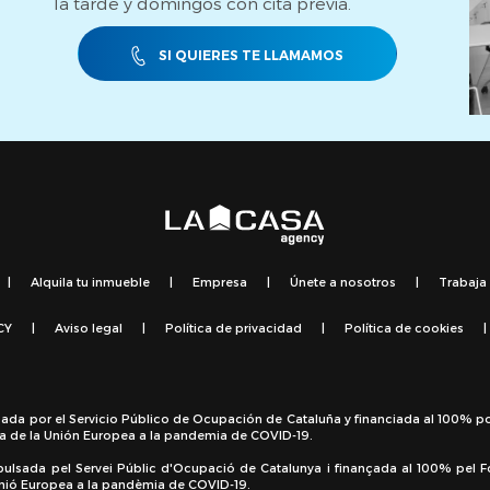
la tarde y domingos con cita previa.
SI QUIERES TE LLAMAMOS
|
Alquila tu inmueble
|
Empresa
|
Únete a nosotros
|
Trabaja
CY
|
Aviso legal
|
Política de privacidad
|
Política de cookies
|
sada por el Servicio Público de Ocupación de Cataluña y financiada al 100% p
a de la Unión Europea a la pandemia de COVID-19.
pulsada pel Servei Públic d'Ocupació de Catalunya i finançada al 100% pel 
 Unió Europea a la pandèmia de COVID-19.