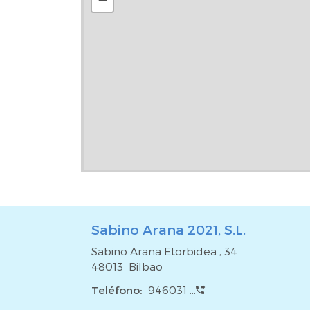
Sabino Arana 2021, S.L.
Sabino Arana Etorbidea , 34
48013 Bilbao
Teléfono:
946031 ...