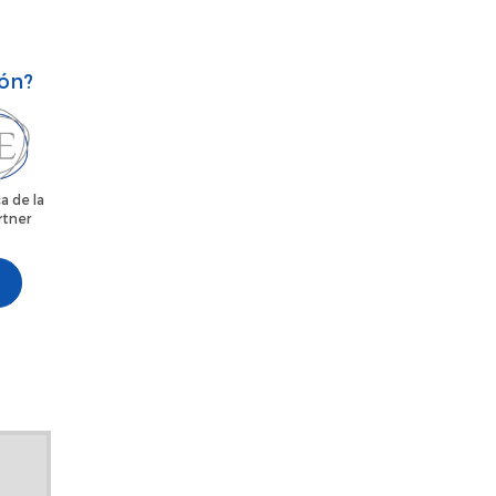
ión?
a de la
rtner