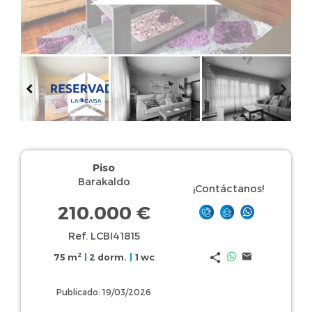
Piso
Barakaldo
¡Contáctanos!
210.000 €
Ref. LCBI41815
2
75 m
|
2 dorm.
|
1 wc
Publicado: 19/03/2026