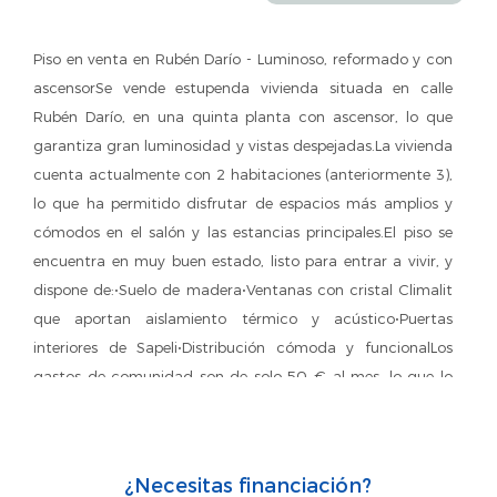
Piso en venta en Rubén Darío - Luminoso, reformado y con
ascensorSe vende estupenda vivienda situada en calle
Rubén Darío, en una quinta planta con ascensor, lo que
garantiza gran luminosidad y vistas despejadas.La vivienda
cuenta actualmente con 2 habitaciones (anteriormente 3),
lo que ha permitido disfrutar de espacios más amplios y
cómodos en el salón y las estancias principales.El piso se
encuentra en muy buen estado, listo para entrar a vivir, y
dispone de:•Suelo de madera•Ventanas con cristal Climalit
que aportan aislamiento térmico y acústico•Puertas
interiores de Sapeli•Distribución cómoda y funcionalLos
gastos de comunidad son de solo 50 € al mes, lo que lo
convierte en una vivienda muy económica de
mantener.Ubicado en una zona bien comunicada y con
todos los servicios cerca: comercios, transporte público,
¿Necesitas financiación?
colegios y zonas de ocio.Una excelente oportunidad tanto