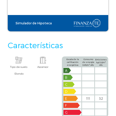
Simulador de Hipoteca
Características
Escala de la
Consumo
Emisiones
calificación
de energía
2
kgCO2/m
2
energética
kWh/m
Año
Año
Tipo de suelo:
Ascensor
A
Elondo
B
C
D
E
111
32
F
G