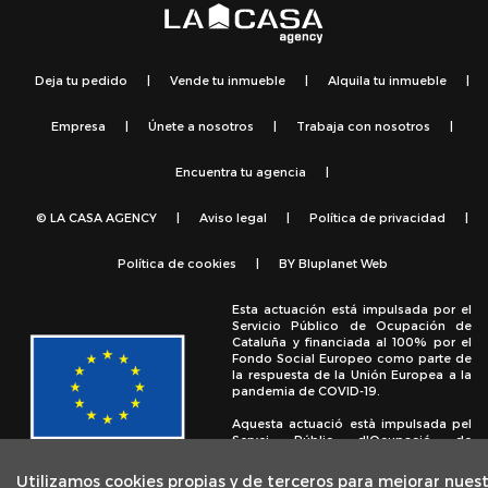
Deja tu pedido
|
Vende tu inmueble
|
Alquila tu inmueble
|
Empresa
|
Únete a nosotros
|
Trabaja con nosotros
|
Encuentra tu agencia
|
© LA CASA AGENCY
|
Aviso legal
|
Política de privacidad
|
Política de cookies
|
BY
Bluplanet Web
Esta actuación está impulsada por el
Servicio Público de Ocupación de
Cataluña y financiada al 100% por el
Fondo Social Europeo como parte de
la respuesta de la Unión Europea a la
pandemia de COVID-19.
Aquesta actuació està impulsada pel
Servei Públic d'Ocupació de
Catalunya i finançada al 100% pel
Fons Social Europeu com a part de la
Utilizamos cookies propias y de terceros para mejorar nues