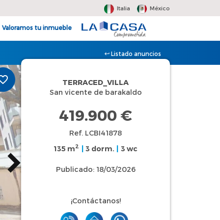
Italia
México
Valoramos tu inmueble
Listado anuncios
TERRACED_VILLA
San vicente de barakaldo
419.900 €
Ref. LCBI41878
2
135 m
|
3 dorm.
|
3 wc
Publicado: 18/03/2026
¡Contáctanos!