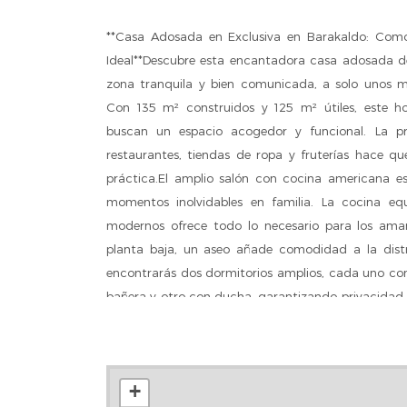
**Casa Adosada en Exclusiva en Barakaldo: Como
Ideal**Descubre esta encantadora casa adosada de
zona tranquila y bien comunicada, a solo unos 
Con 135 m² construidos y 125 m² útiles, este h
buscan un espacio acogedor y funcional. La 
restaurantes, tiendas de ropa y fruterías hace q
práctica.El amplio salón con cocina americana es
momentos inolvidables en familia. La cocina eq
modernos ofrece todo lo necesario para los ama
planta baja, un aseo añade comodidad a la distri
encontrarás dos dormitorios amplios, cada uno con
bañera y otro con ducha, garantizando privacidad y
ático aguardillado, es un espacio luminoso que pu
adicional, sala de recreo o incluso oficina. Ademá
ideal para disfrutar del aire libre, mientras que
+
aportan un toque de naturaleza al entorno. Con ve