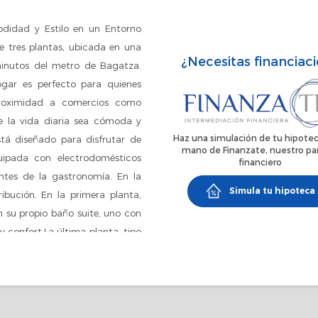
didad y Estilo en un Entorno
 tres plantas, ubicada en una
¿Necesitas financiac
minutos del metro de Bagatza.
ogar es perfecto para quienes
proximidad a comercios como
ue la vida diaria sea cómoda y
Haz una simulación de tu hipotec
tá diseñado para disfrutar de
mano de Finanzate, nuestro pa
uipada con electrodomésticos
financiero
ntes de la gastronomía. En la
Simula tu hipoteca
bución. En la primera planta,
 su propio baño suite, uno con
 confort.La última planta, tipo
ede utilizarse como dormitorio
s, el patio trasero de 25 m² es
 las zonas comunes ajardinadas
ntanas de PVC de doble cristal