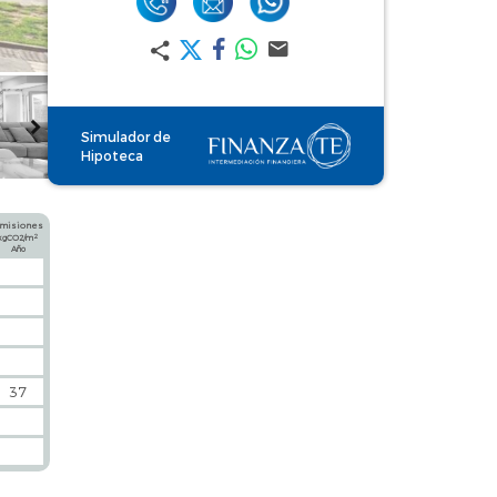
Simulador de
Hipoteca
misiones
2
kgCO2/m
Año
37