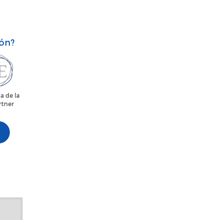
ión?
a de la
rtner