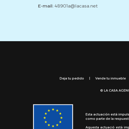
E-mail:
48901a@lacasa.net
Deja tu pedido
|
Vende tu inmueble
© LA CASA AGEN
Esta actuación está impul
como parte de la respuest
Aquesta actuació està im