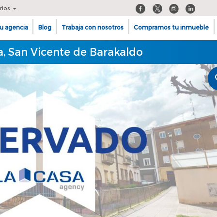
rios
u agencia
Blog
Trabaja con nosotros
Compramos tu inmueble
a, San Vicente de Barakaldo