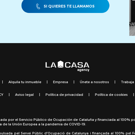
SI QUIERES TE LLAMAMOS
|
Alquila tu inmueble
|
Empresa
|
Únete a nosotros
|
Trabaja
CY
|
Aviso legal
|
Política de privacidad
|
Política de cookies
|
sada por el Servicio Público de Ocupación de Cataluña y financiada al 100% p
a de la Unión Europea a la pandemia de COVID-19.
pulsada pel Servei Públic d'Ocupació de Catalunya i finançada al 100% pel 