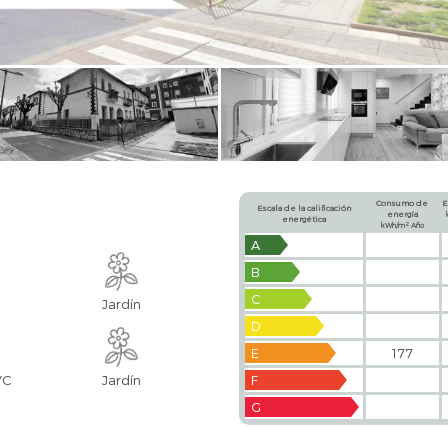
Consumo de
E
Escala de la calificación
energía
energética
2
kWh/m
Año
A
B
C
Jardín
D
E
177
VC
Jardín
F
G