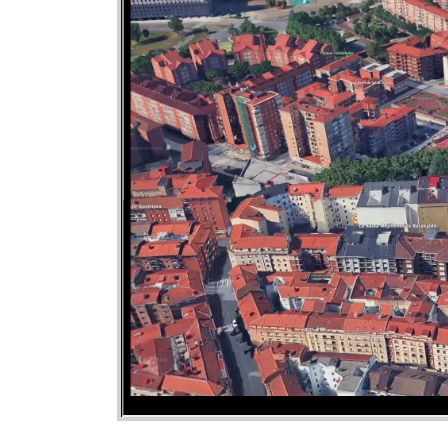
de inmuebles- Tramitación de seguros y asesora
garantizar una transacción segura.- Reformas y dise
gratuitas y sin compromiso con entrega de un inf
de 09:30 a 14:00 y de 17:00 a 20:30 Sábados de 
tarde y domingos con cita previa.