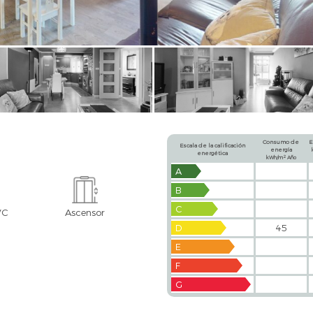
Consumo de
E
Escala de la calificación
energía
energética
2
kWh/m
Año
A
B
C
VC
Ascensor
D
45
E
F
G