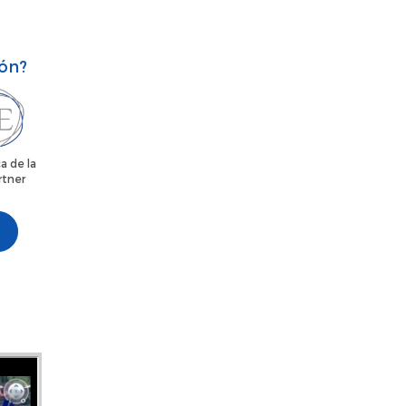
ión?
a de la
rtner