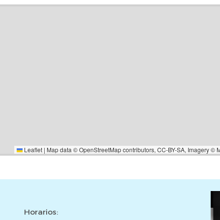
Leaflet
|
Map data ©
OpenStreetMap
contributors,
CC-BY-SA
, Imagery ©
Horarios: