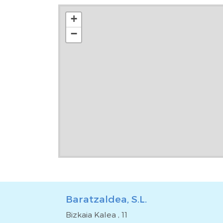
+
−
Baratzaldea, S.L.
Bizkaia Kalea , 11