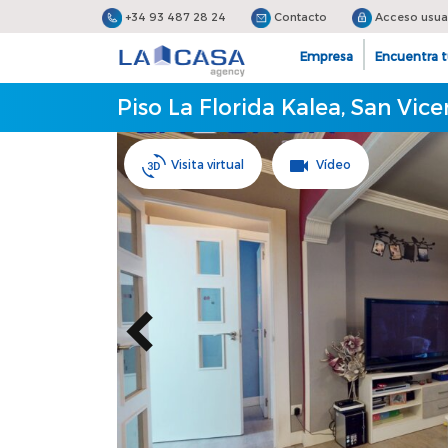
+34 93 487 28 24
Contacto
Acceso usua
Empresa
Encuentra t
Piso La Florida Kalea, San Vic
Visita virtual
Vídeo