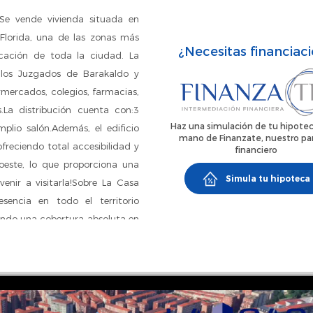
 vende vivienda situada en
 Florida, una de las zonas más
¿Necesitas financiac
ación de toda la ciudad. La
 los Juzgados de Barakaldo y
rmercados, colegios, farmacias,
La distribución cuenta con:3
Haz una simulación de tu hipotec
lio salón.Además, el edificio
mano de Finanzate, nuestro pa
freciendo total accesibilidad y
financiero
oeste, lo que proporciona una
Simula tu hipoteca
enir a visitarla!Sobre La Casa
sencia en todo el territorio
endo una cobertura absoluta en
 consiste en realizar todos los
ión inmobiliaria. Disponemos de
 Además, ofrecemos servicios
 como:- Gestión vertical y/u
ón para la compra o el alquiler