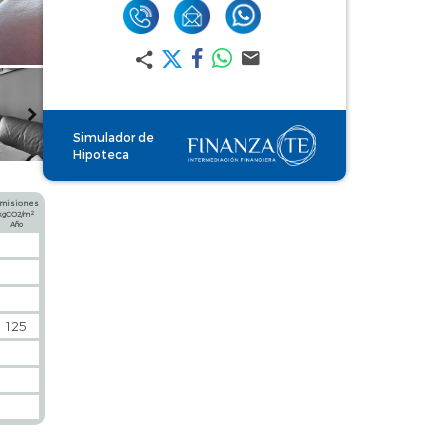
Simulador de
Hipoteca
misiones
2
kgCO2/m
Año
125