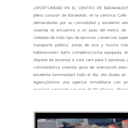
¡OPORTUNIDAD EN EL CENTRO DE BARAKALDO!Se
pleno corazón de Barakaldo, en la céntrica Calle
demandadas por su comodidad y excelente ubic
vivienda se encuentra a un paso del metro, de
rodeada de todo tipo de servicios: comercios, supe
transporte público, zonas de ocio y mucho más.
habitaciones.1 baño completoCocina equipada. Amp
dispone de ascensor a cota cero para 5 personas, o
comodidad.La vivienda goza de orientación este-
excelente luminosidad todo el día. ¡No dudes en v
AgencySomos una agencia inmobiliaria con pre
nacional, contando con más de 70 oficinas, ofreci
las principales ciudades del país.Nuestro trabajo
trámites y gestiones necesarios para la intermediac
una amplia cartera de inmuebles de todo tipo.
inmobiliarios complementarios de alta calidad,
horizontal de propiedades- Soluciones de financiaci