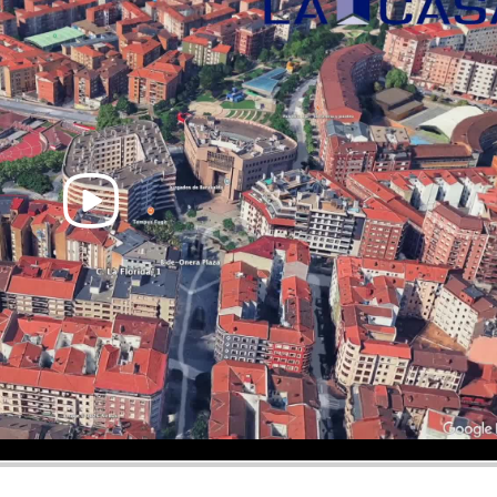
miento jurídico y fiscal para
ño de interiores.- Valoraciones
orme detallado.Lunes a Viernes
10:00 a 14:00. Sábados por la