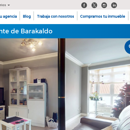
rios
u agencia
Blog
Trabaja con nosotros
Compramos tu inmueble
ente de Barakaldo