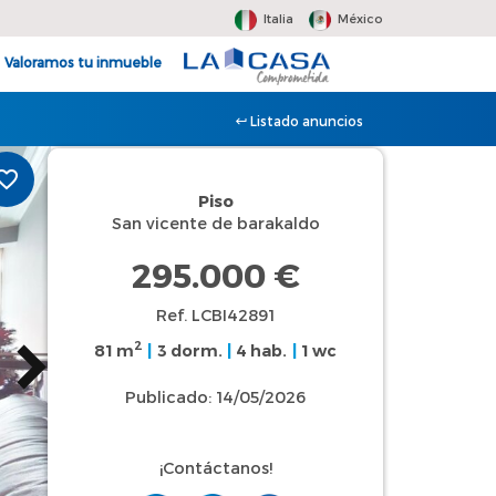
Italia
México
Valoramos tu inmueble
Listado anuncios
Piso
San vicente de barakaldo
295.000 €
Ref. LCBI42891
2
81 m
|
3 dorm.
|
4 hab.
|
1 wc
Publicado: 14/05/2026
¡Contáctanos!