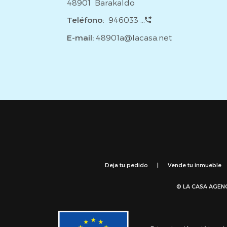
48901 Barakaldo
Teléfono:
946033 ...
E-mail:
48901a@lacasa.net
Deja tu pedido
|
Vende tu inmueble
© LA CASA AGEN