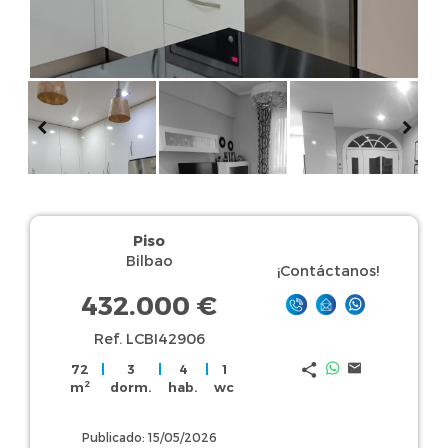
Piso
Bilbao
¡Contáctanos!
432.000 €
Ref. LCBI42906
72
|
3
|
4
|
1
2
m
dorm.
hab.
wc
Publicado: 15/05/2026