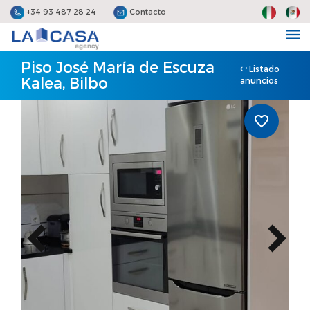
+34 93 487 28 24
Contacto
Piso José María de Escuza
Listado
Kalea, Bilbo
anuncios