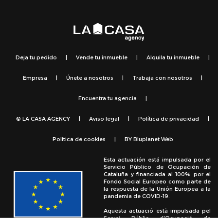
Deja tu pedido
|
Vende tu inmueble
|
Alquila tu inmueble
|
Empresa
|
Únete a nosotros
|
Trabaja con nosotros
|
Encuentra tu agencia
|
© LA CASA AGENCY
|
Aviso legal
|
Política de privacidad
|
Política de cookies
|
BY
Bluplanet Web
Esta actuación está impulsada por el
Servicio Público de Ocupación de
Cataluña y financiada al 100% por el
Fondo Social Europeo como parte de
la respuesta de la Unión Europea a la
pandemia de COVID-19.
Aquesta actuació està impulsada pel
Servei Públic d'Ocupació de