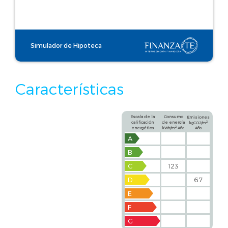
Simulador de Hipoteca
Características
Escala de la
Consumo
Emisiones
calificación
de energía
2
kgCO2/m
2
energética
kWh/m
Año
Año
A
B
C
123
D
67
E
F
G