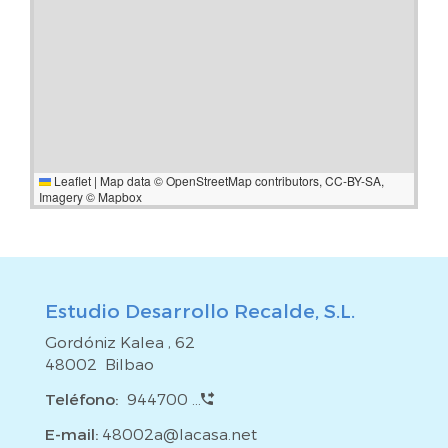
Leaflet
|
Map data ©
OpenStreetMap
contributors,
CC-BY-SA
,
Imagery ©
Mapbox
Estudio Desarrollo Recalde, S.L.
Gordóniz Kalea , 62
48002 Bilbao
Teléfono:
944700 ...
E-mail:
48002a@lacasa.net