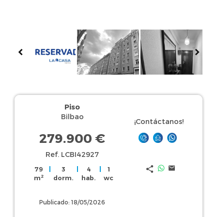
Piso
Bilbao
¡Contáctanos!
279.900 €
Ref. LCBI42927
79
|
3
|
4
|
1
2
m
dorm.
hab.
wc
Publicado: 18/05/2026