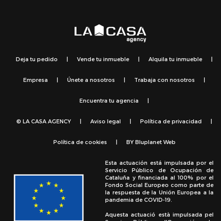
Deja tu pedido
|
Vende tu inmueble
|
Alquila tu inmueble
|
Empresa
|
Únete a nosotros
|
Trabaja con nosotros
|
Encuentra tu agencia
|
© LA CASA AGENCY
|
Aviso legal
|
Política de privacidad
|
Política de cookies
|
BY
Bluplanet Web
Esta actuación está impulsada por el
Servicio Público de Ocupación de
Cataluña y financiada al 100% por el
Fondo Social Europeo como parte de
la respuesta de la Unión Europea a la
pandemia de COVID-19.
Aquesta actuació està impulsada pel