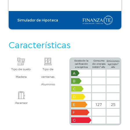
Simulador de Hipoteca
Características
Escala de la
Consumo
Emisiones
calificación
de energía
2
kgCO2/m
2
energética
kWh/m
Año
Año
Tipo de suelo:
Tipo de
A
Madera
ventanas:
B
Aluminio
C
D
Ascensor
E
127
25
F
G