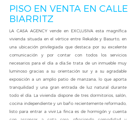
PISO EN VENTA EN CALLE
BIARRITZ
LA CASA AGENCY vende en EXCLUSIVA esta magnífica
vivienda situada en el vértice entre Rekalde y Basurto, en
una ubicación privilegiada que destaca por su excelente
comunicación y por contar con todos los servicios
necesarios para el día a día.Se trata de un inmueble muy
luminoso gracias a su orientación sur y a su agradable
exposición a un amplio patio de manzana, lo que aporta
tranquilidad y una gran entrada de luz natural durante
todo el día. La vivienda dispone de tres dormitorios, salón,
cocina independiente y un baño recientemente reformado,
listo para entrar a vivir.La finca es de hormigón y cuenta
con ascensor a cota cero, ofreciendo comodidad y
accesibilidad. Además, la zona dispone de colegios,
supermercados, parques y zonas verdes, así como