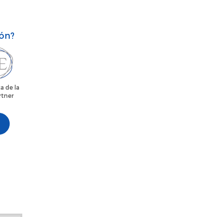
ión?
a de la
rtner