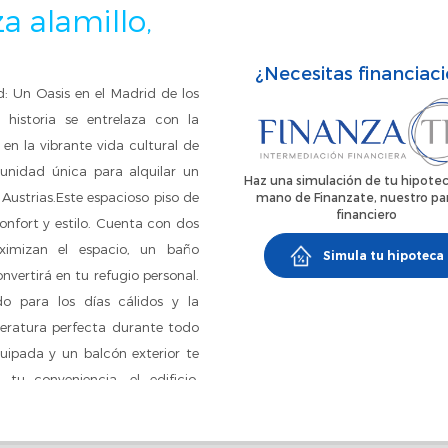
za alamillo,
¿Necesitas financiac
 Un Oasis en el Madrid de los
 historia se entrelaza con la
n la vibrante vida cultural de
nidad única para alquilar un
Haz una simulación de tu hipotec
Austrias.Este espacioso piso de
mano de Finanzate, nuestro pa
financiero
nfort y estilo. Cuenta con dos
imizan el espacio, un baño
Simula tu hipoteca
vertirá en tu refugio personal.
o para los días cálidos y la
peratura perfecta durante todo
ipada y un balcón exterior te
tu conveniencia, el edificio,
ado y en excelente estado de
orable: Tradición y Modernidad