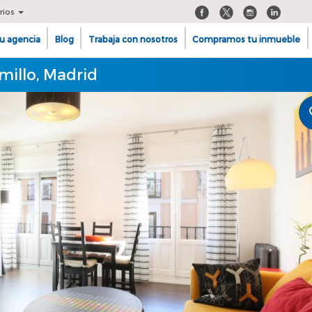
rios
u agencia
Blog
Trabaja con nosotros
Compramos tu inmueble
illo, Madrid