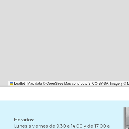
Madrid de los Austrias, rodeado
 ofrece la calma de una plaza
dio del bullicio urbano, pero
portes a solo un minuto. Estarás
 y su Rastro, y del imponente
 Río y al Rastro ofrece una
 al aire libre, configurando el
 y único de la capital. La zona
a, desde restaurantes de alta
ios tan característicos como el
Esta Oportunidad!Este inmueble
Leaflet
|
Map data ©
OpenStreetMap
contributors,
CC-BY-SA
, Imagery ©
cación céntrica sin renunciar a
cuenta que las imágenes y el
tivo y podrían no coincidir
a que están sujetos a posibles
 Este anuncio no tiene carácter
Horarios:
Lunes a viernes de 9:30 a 14:00 y de 17:00 a