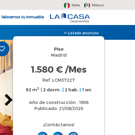
Italia
México
Valoramos tu inmueble
Listado anuncios
Piso
Madrid
1.580 €
/Mes
Ref. LCM37227
2
92 m
|
2 dorm.
|
2 hab.
|
1 wc
Año de construcción : 1956
Publicado: 21/08/2025
¡Contáctanos!