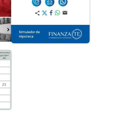
Simulador de
Hipoteca
misiones
2
kgCO2/m
Año
23