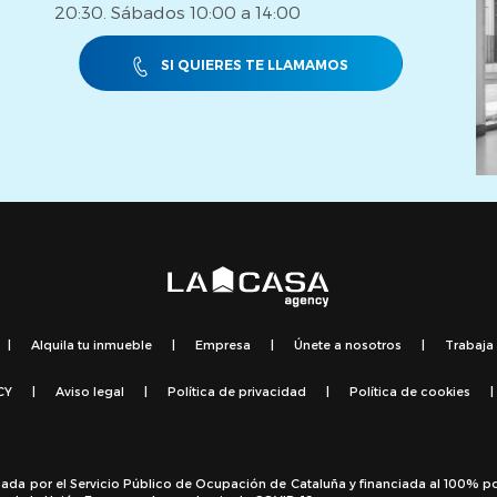
20:30. Sábados 10:00 a 14:00
SI QUIERES TE LLAMAMOS
|
Alquila tu inmueble
|
Empresa
|
Únete a nosotros
|
Trabaja
CY
|
Aviso legal
|
Política de privacidad
|
Política de cookies
|
sada por el Servicio Público de Ocupación de Cataluña y financiada al 100% p