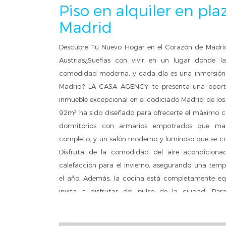
Piso en alquiler en pla
Madrid
Descubre Tu Nuevo Hogar en el Corazón de Madrid:
Austrias¿Sueñas con vivir en un lugar donde la
comodidad moderna, y cada día es una inmersión e
Madrid? LA CASA AGENCY te presenta una oportu
inmueble excepcional en el codiciado Madrid de los 
92m² ha sido diseñado para ofrecerte el máximo co
dormitorios con armarios empotrados que max
completo, y un salón moderno y luminoso que se con
Disfruta de la comodidad del aire acondicionad
calefacción para el invierno, asegurando una tem
el año. Además, la cocina está completamente equ
invita a disfrutar del pulso de la ciudad. Para 
construido en 1956 pero recientemente reform
conservación, dispone de ascensor.Ubicación Inmej