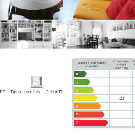
Consumo de
E
Escala de la calificación
energía
energética
2
kWh/m
Año
A
B
C
UET
Tipo de ventanas: CLIMALIT
D
123
E
F
G