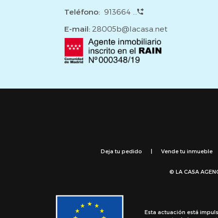
Teléfono:
913664 ...
E-mail:
28005b@lacasa.net
Deja tu pedido
|
Vende tu inmueble
© LA CASA AGEN
Esta actuación está impul