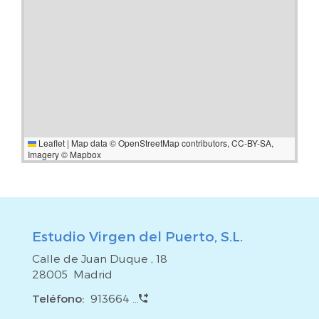
disfrutar de aire libre, amplios armarios empotrados, y un
edificio adaptado para personas con movilidad reducida,
que aporta comodidad y accesibilidad.
Leaflet
|
Map data ©
OpenStreetMap
contributors,
CC-BY-SA
,
Imagery ©
Mapbox
Estudio Virgen del Puerto, S.L.
Calle de Juan Duque , 18
28005 Madrid
Teléfono:
913664 ...