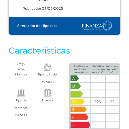
Publicado: 02/09/2025
Simulador de Hipoteca
Características
Escala de la
Consumo
Emisiones
calificación
de energía
2
kgCO2/m
2
energética
kWh/m
Año
Año
1 Terraza
Tipo de suelo:
A
PARQUET
B
C
Tipo de
Ascensor
D
123
23
ventanas:
E
MADERA
F
G