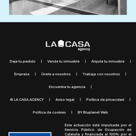
Deja tu pedido
|
Vende tu inmueble
|
Alquila tu inmueble
|
Empresa
|
Únete a nosotros
|
Trabaja con nosotros
|
Encuentra tu agencia
|
© LA CASA AGENCY
|
Aviso legal
|
Política de privacidad
|
Política de cookies
|
BY
Bluplanet Web
Esta actuación está impulsada por el
Servicio Público de Ocupación de
Cataluña y financiada al 100% por el