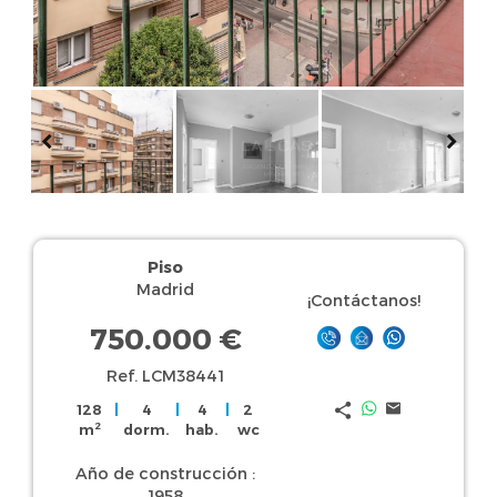
Piso
Madrid
¡Contáctanos!
750.000 €
Ref. LCM38441
128
|
4
|
4
|
2
2
m
dorm.
hab.
wc
Año de construcción :
1958