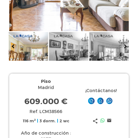
Piso
Madrid
¡Contáctanos!
609.000 €
Ref. LCM38566
2
116 m
|
3 dorm.
|
2 wc
Año de construcción :