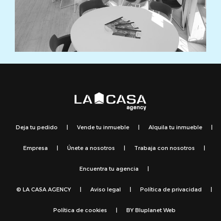
Deja tu pedido
|
Vende tu inmueble
|
Alquila tu inmueble
|
Empresa
|
Únete a nosotros
|
Trabaja con nosotros
|
Encuentra tu agencia
|
© LA CASA AGENCY
|
Aviso legal
|
Política de privacidad
|
Política de cookies
|
BY
Bluplanet Web