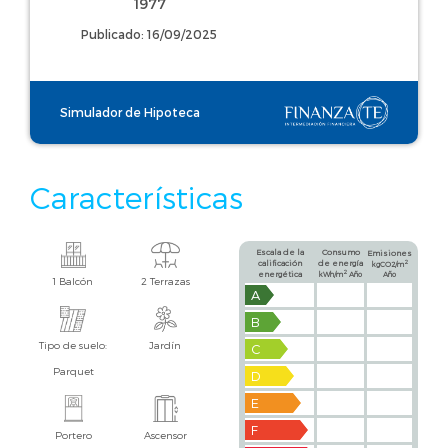
1977
Publicado: 16/09/2025
Simulador de Hipoteca
Características
Escala de la
Consumo
Emisiones
calificación
de energía
2
kgCO2/m
2
energética
kWh/m
Año
Año
1 Balcón
2 Terrazas
A
B
Tipo de suelo:
Jardín
C
Parquet
D
E
F
Portero
Ascensor