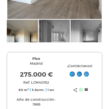
Piso
Madrid
¡Contáctanos!
275.000 €
Ref. LCM40152
2
60 m
|
3 dorm.
|
1 wc
Año de construcción :
1966