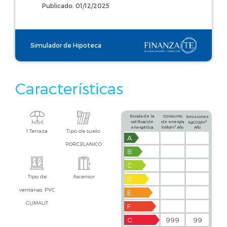
Publicado: 01/12/2025
Simulador de Hipoteca
Características
Escala de la
Consumo
Emisiones
calificación
de energía
2
kgCO2/m
2
energética
kWh/m
Año
Año
1 Terraza
Tipo de suelo:
A
PORCELANICO
B
C
Tipo de
Ascensor
D
ventanas: PVC
E
CLIMALIT
F
G
999
99