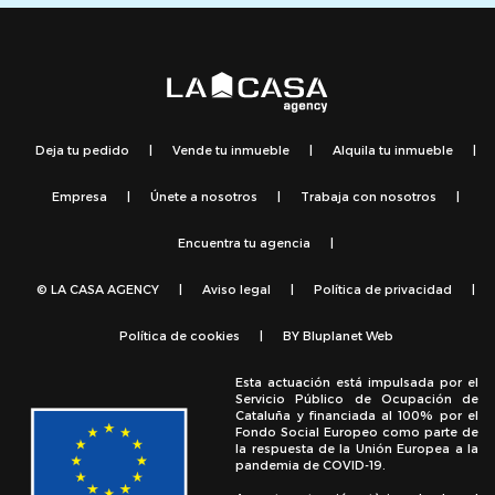
Deja tu pedido
|
Vende tu inmueble
|
Alquila tu inmueble
|
Empresa
|
Únete a nosotros
|
Trabaja con nosotros
|
Encuentra tu agencia
|
© LA CASA AGENCY
|
Aviso legal
|
Política de privacidad
|
Política de cookies
|
BY
Bluplanet Web
Esta actuación está impulsada por el
Servicio Público de Ocupación de
Cataluña y financiada al 100% por el
Fondo Social Europeo como parte de
la respuesta de la Unión Europea a la
pandemia de COVID-19.