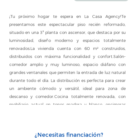
¡Tu próximo hogar te espera en La Casa Agency!Te
presentamos este espectacular piso recién reformado,
situado en una 3ª planta con ascensor, que destaca por su
luminosidad, diseño moderno y espacios totalmente
renovados.La vivienda cuenta con 60 m² construidos,
distribuidos con máxima funcionalidad y confort.Salón-
comedor amplio y muy luminoso, espacio diáfano con
grandes ventanales que permiten la entrada de luz natural
durante todo el día. La distribución es perfecta para crear
un ambiente cómodo y versátil, ideal para zona de
descanso y comedor.Cocina totalmente renovada, con
mobiliario actual en tonos madera y blanco, encimeras
amplias y buena capacidad de almacenamiento. Práctica
y cómoda para el uso diario.Dormitorio principal con
armarios empotrados de gran capacidad.Dos dormitorios
¿Necesitas financiación?
adicionales ideales como habitaciones infantiles, despacho