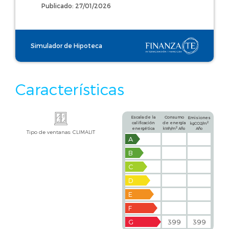
Publicado: 27/01/2026
Simulador de Hipoteca
Características
Escala de la
Consumo
Emisiones
calificación
de energía
2
kgCO2/m
2
energética
kWh/m
Año
Año
Tipo de ventanas: CLIMALIT
A
B
C
D
E
F
G
399
399