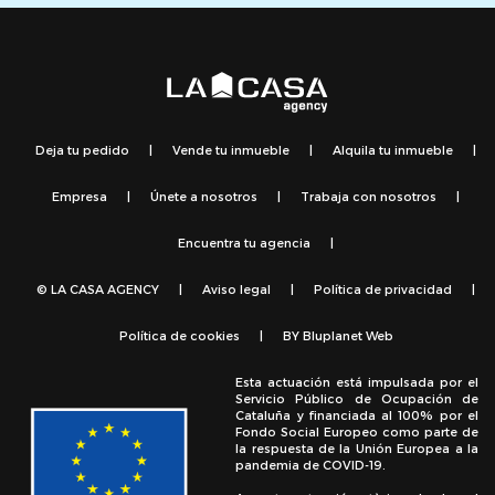
Deja tu pedido
|
Vende tu inmueble
|
Alquila tu inmueble
|
Empresa
|
Únete a nosotros
|
Trabaja con nosotros
|
Encuentra tu agencia
|
© LA CASA AGENCY
|
Aviso legal
|
Política de privacidad
|
Política de cookies
|
BY
Bluplanet Web
Esta actuación está impulsada por el
Servicio Público de Ocupación de
Cataluña y financiada al 100% por el
Fondo Social Europeo como parte de
la respuesta de la Unión Europea a la
pandemia de COVID-19.