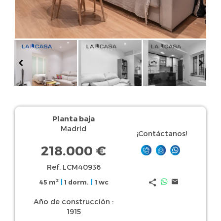
Planta baja
Madrid
¡Contáctanos!
218.000 €
Ref. LCM40936
2
45 m
|
1 dorm.
|
1 wc
Año de construcción :
1915