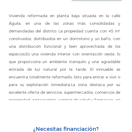
Vivienda reformada en planta baja situada en la calle
Águila, en una de las zonas más consolidadas y
demandadas del distrito. La propiedad cuenta con 45 m²
construidos, distribuidos en un dormitorio y un baño, con
una distribución funcional y bien aprovechada de los
espacios.Es una vivienda interior con orientación oeste, lo
que proporciona un ambiente tranquilo y una agradable
entrada de luz natural por la tarde. El inmueble se
encuentra totalmente reformado, listo para entrar a vivir o
para su explotación inmediata.La zona destaca por su
excelente oferta de servicios: supermercados, comercios de
proximidad, restaurantes, centros de salud y farmacias, así
como zonas verdes y espacios de ocio. Además, cuenta
con muy buenas comunicaciones, tanto por transporte
público (metro y varias líneas de autobús) como por
¿Necesitas financiación?
acceso rápido a las principales vías de la ciudad.Gracias a