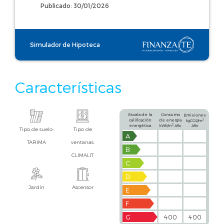
Publicado: 30/01/2026
Simulador de Hipoteca
Características
Escala de la
Consumo
Emisiones
calificación
de energía
2
kgCO2/m
2
energética
kWh/m
Año
Año
Tipo de suelo:
Tipo de
A
TARIMA
ventanas:
B
CLIMALIT
C
D
Jardín
Ascensor
E
F
G
400
400