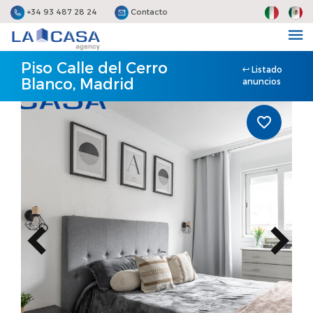
+34 93 487 28 24
Contacto
Piso Calle del Cerro
Listado
Blanco, Madrid
anuncios