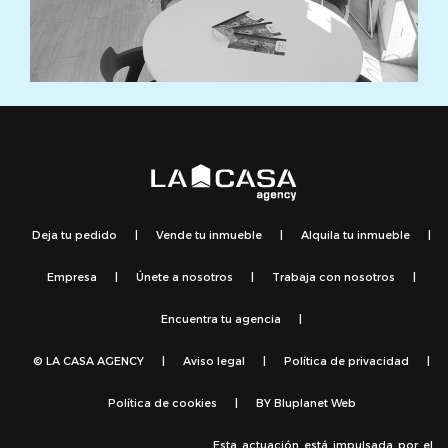
Deja tu pedido
|
Vende tu inmueble
|
Alquila tu inmueble
|
Empresa
|
Únete a nosotros
|
Trabaja con nosotros
|
Encuentra tu agencia
|
© LA CASA AGENCY
|
Aviso legal
|
Política de privacidad
|
Política de cookies
|
BY
Bluplanet Web
Esta actuación está impulsada por el