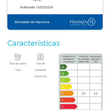
Publicado: 11/03/2026
Simulador de Hipoteca
Características
Escala de la
Consumo
Emisiones
calificación
de energía
2
kgCO2/m
2
energética
kWh/m
Año
Año
Tipo de suelo:
Tipo de
A
Gres
ventanas:
B
Aluminio
C
D
E
211
43
F
G