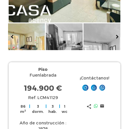
Piso
Fuenlabrada
¡Contáctanos!
194.900 €
Ref. LCM41129
86
|
3
|
3
|
1
2
m
dorm.
hab.
wc
Año de construcción :
1976