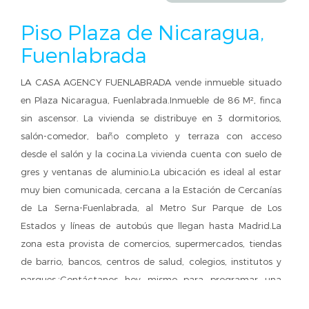
Piso Plaza de Nicaragua,
Fuenlabrada
LA CASA AGENCY FUENLABRADA vende inmueble situado
en Plaza Nicaragua, Fuenlabrada.Inmueble de 86 M², finca
sin ascensor. La vivienda se distribuye en 3 dormitorios,
salón-comedor, baño completo y terraza con acceso
desde el salón y la cocina.La vivienda cuenta con suelo de
gres y ventanas de aluminio.La ubicación es ideal al estar
muy bien comunicada, cercana a la Estación de Cercanías
de La Serna-Fuenlabrada, al Metro Sur Parque de Los
Estados y líneas de autobús que llegan hasta Madrid.La
zona esta provista de comercios, supermercados, tiendas
de barrio, bancos, centros de salud, colegios, institutos y
parques.¡Contáctanos hoy mismo para programar una
visita y descubre todo lo que tiene para ofrecer! LA CASA.