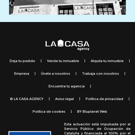
Deja tu pedido
|
Vende tu inmueble
|
Alquila tu inmueble
|
Empresa
|
Únete a nosotros
|
Trabaja con nosotros
|
Encuentra tu agencia
|
© LA CASA AGENCY
|
Aviso legal
|
Política de privacidad
|
Política de cookies
|
BY
Bluplanet Web
Esta actuación está impulsada por el
Servicio Público de Ocupación de
Cataluña y financiada al 100% por el