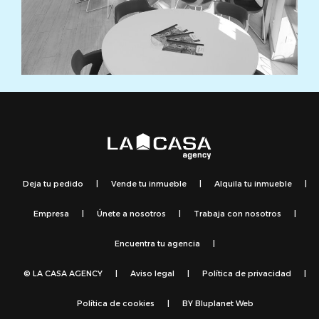
Deja tu pedido
|
Vende tu inmueble
|
Alquila tu inmueble
|
Empresa
|
Únete a nosotros
|
Trabaja con nosotros
|
Encuentra tu agencia
|
© LA CASA AGENCY
|
Aviso legal
|
Política de privacidad
|
Política de cookies
|
BY
Bluplanet Web