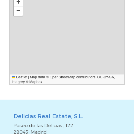
+
posibilidades reales de optimización del espacio.
−
Leaflet
|
Map data ©
OpenStreetMap
contributors,
CC-BY-SA
,
Imagery ©
Mapbox
Delicias Real Estate, S.L.
Paseo de las Delicias , 122
28045 Madrid