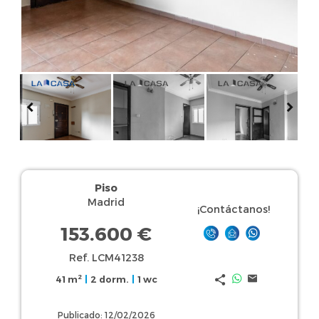
Piso
Madrid
¡Contáctanos!
153.600 €
Ref. LCM41238
2
41 m
|
2 dorm.
|
1 wc
Publicado: 12/02/2026