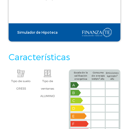
Simulador de Hipoteca
Características
Escala de la
Consumo
Emisiones
calificación
de energía
2
kgCO2/m
2
energética
kWh/m
Año
Año
Tipo de suelo:
Tipo de
A
GRESS
ventanas:
B
ALUMINIO
C
D
E
F