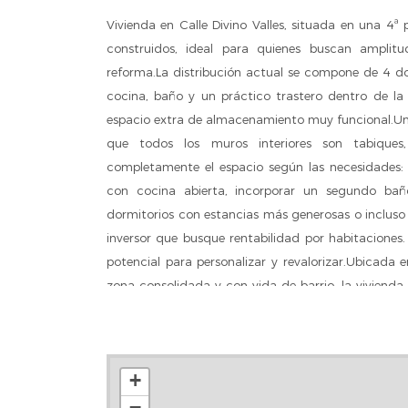
Vivienda en Calle Divino Valles, situada en una 4ª
construidos, ideal para quienes buscan amplitu
reforma.La distribución actual se compone de 4 do
cocina, baño y un práctico trastero dentro de la
espacio extra de almacenamiento muy funcional.Un
que todos los muros interiores son tabiques,
completamente el espacio según las necesidades:
con cocina abierta, incorporar un segundo bañ
dormitorios con estancias más generosas o incluso 
inversor que busque rentabilidad por habitacione
potencial para personalizar y revalorizar.Ubicada e
zona consolidada y con vida de barrio, la viviend
tipo de servicios: supermercados, pequeño co
instalaciones deportivas, farmacias y zonas verdes
emblemático Parque del Retiro, uno de los grandes
+
para ocio y deporte al aire libre.En cuanto a c
−
excelentes conexiones mediante transporte público,