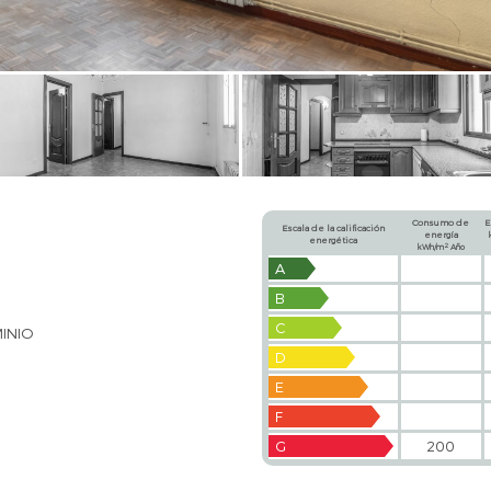
Consumo de
E
Escala de la calificación
energía
energética
2
kWh/m
Año
A
B
C
MINIO
D
E
F
G
200