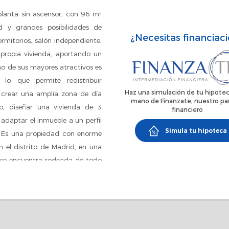
 planta sin ascensor, con 96 m²
d y grandes posibilidades de
¿Necesitas financiac
rmitorios, salón independiente,
 propia vivienda, aportando un
o de sus mayores atractivos es
 lo que permite redistribuir
Haz una simulación de tu hipotec
 crear una amplia zona de día
mano de Finanzate, nuestro pa
o, diseñar una vivienda de 3
financiero
adaptar el inmueble a un perfil
Simula tu hipoteca
s. Es una propiedad con enorme
n el distrito de Madrid, en una
a se encuentra rodeada de todo
mercio, centros educativos,
. A escasos minutos se sitúa el
 pulmones de la capital, ideal
omunicaciones, la zona ofrece
 con varias líneas de autobús y