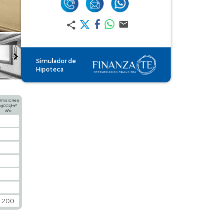
Simulador de
Hipoteca
misiones
2
kgCO2/m
Año
200