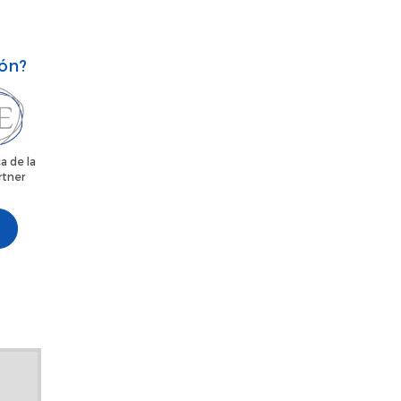
ión?
a de la
rtner