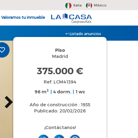
Italia
México
Valoramos tu inmueble
Listado anuncios
Piso
Madrid
375.000 €
Ref. LCM41394
2
96 m
|
4 dorm.
|
1 wc
Año de construcción : 1935
Publicado: 20/02/2026
¡Contáctanos!