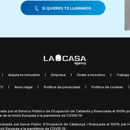
SI QUIERES TE LLAMAMOS
|
Alquila tu inmueble
|
Empresa
|
Únete a nosotros
|
Trabaja
CY
|
Aviso legal
|
Política de privacidad
|
Política de cookies
|
sada por el Servicio Público de Ocupación de Cataluña y financiada al 100% p
a de la Unión Europea a la pandemia de COVID-19.
pulsada pel Servei Públic d'Ocupació de Catalunya i finançada al 100% pel 
 Unió Europea a la pandèmia de COVID-19.