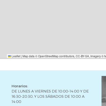
ceso rápido al centro y a otros
conexión por carretera y fácil
 vivienda espaciosa, versátil y
 a medida en una ubicación
Leaflet
|
Map data ©
OpenStreetMap
contributors,
CC-BY-SA
, Imagery ©
Horarios:
DE LUNES A VIERNES DE 10:00-14:00 Y DE
16:30-20:30, Y LOS SÁBADOS DE 10:00 A
14:00