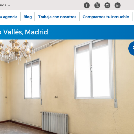
rios
u agencia
Blog
Trabaja con nosotros
Compramos tu inmueble
 Vallés, Madrid