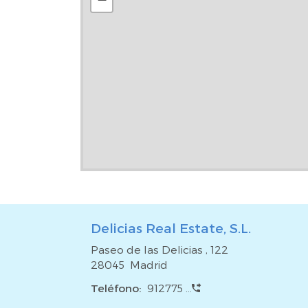
cercanía a estaciones de metro que permiten un ac
puntos de la ciudad. Asimismo, dispone de buena 
acceso a las principales vías de circunvalación.Una
con gran proyección, perfecta para reformar
estratégica de Madrid.
Delicias Real Estate, S.L.
Paseo de las Delicias , 122
28045 Madrid
Teléfono:
912775 ...