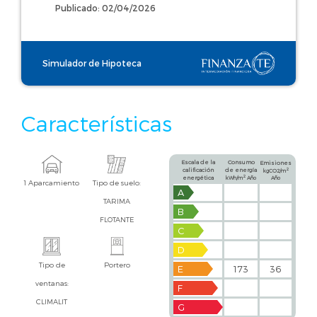
Publicado: 02/04/2026
Simulador de Hipoteca
Características
Escala de la
Consumo
Emisiones
calificación
de energía
2
kgCO2/m
2
energética
kWh/m
Año
Año
1 Aparcamiento
Tipo de suelo:
A
TARIMA
B
FLOTANTE
C
D
Tipo de
Portero
E
173
36
ventanas:
F
CLIMALIT
G