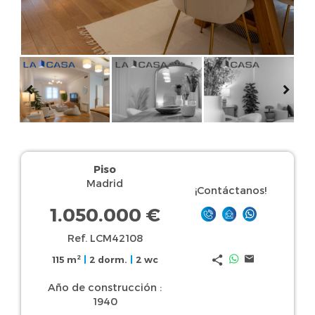
Piso
Madrid
¡Contáctanos!
1.050.000 €
Ref. LCM42108
2
115 m
|
2 dorm.
|
2 wc
Año de construcción :
1940