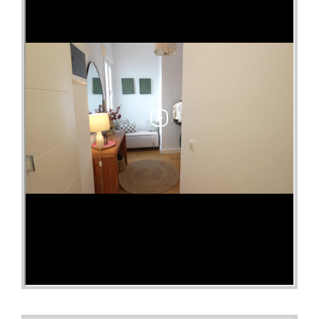
uso residencial. Muy cerca se encuentran el Parque del
Tercer Depósito / Parque de Santander, con amplias zonas
ajardinadas, áreas infantiles y espacios para la práctica
deportiva, así como el Parque de Ríos Rosas, otro pulmón
urbano muy apreciado en esta parte de Chamberí.
Además, por la avenida de Filipinas se sitúa el Estadio de
Vallehermoso, uno de los grandes referentes deportivos de
Madrid.En el ámbito cultural y de servicios, la localización
resulta igualmente privilegiada. Muy próxima a la vivienda
se encuentra el Museo Nacional de Ciencias Naturales, uno
de los espacios culturales más emblemáticos de Madrid. A
ello se suma la cercanía del Hospital Universitario Vithas
Madrid La Milagrosa, situado en la propia zona de Almagro.