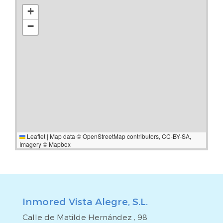
+
−
Leaflet
|
Map data ©
OpenStreetMap
contributors,
CC-BY-SA
,
Imagery ©
Mapbox
Inmored Vista Alegre, S.L.
Calle de Matilde Hernández , 98