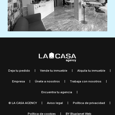
Deja tu pedido
|
Vende tu inmueble
|
Alquila tu inmueble
|
Empresa
|
Únete a nosotros
|
Trabaja con nosotros
|
Encuentra tu agencia
|
© LA CASA AGENCY
|
Aviso legal
|
Política de privacidad
|
Política de cookies
|
BY
Bluplanet Web