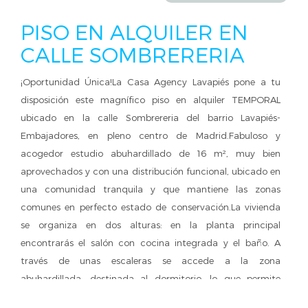
PISO EN ALQUILER EN
CALLE SOMBRERERIA
¡Oportunidad Única!La Casa Agency Lavapiés pone a tu
disposición este magnífico piso en alquiler TEMPORAL
ubicado en la calle Sombrereria del barrio Lavapiés-
Embajadores, en pleno centro de Madrid.Fabuloso y
acogedor estudio abuhardillado de 16 m², muy bien
aprovechados y con una distribución funcional, ubicado en
una comunidad tranquila y que mantiene las zonas
comunes en perfecto estado de conservación.La vivienda
se organiza en dos alturas: en la planta principal
encontrarás el salón con cocina integrada y el baño. A
través de unas escaleras se accede a la zona
abuhardillada, destinada al dormitorio, lo que permite
separar los espacios y ganar comodidad.Se entrega