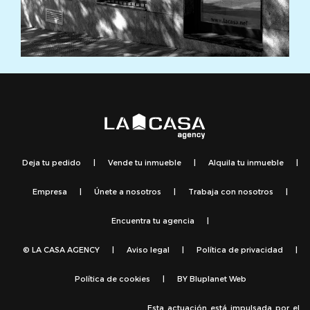
Deja tu pedido
|
Vende tu inmueble
|
Alquila tu inmueble
|
Empresa
|
Únete a nosotros
|
Trabaja con nosotros
|
Encuentra tu agencia
|
© LA CASA AGENCY
|
Aviso legal
|
Política de privacidad
|
Política de cookies
|
BY
Bluplanet Web
Esta actuación está impulsada por el