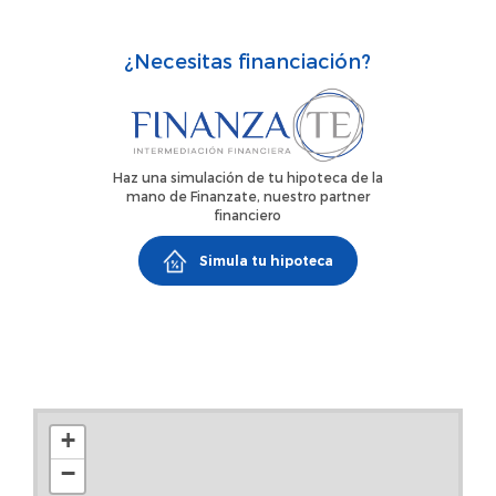
completamente amueblado y equipado, listo para entrar a
vivir. Dispone de aire acondicionado.El edificio cuenta con
¿Necesitas financiación?
ascensor y la vivienda da a una corrala, lo que le aporta un
encanto especial y tranquilidad.Alquiler de corta estancia.
Ideal para una persona o pareja que busque un espacio
práctico, bien ubicado y con carácter en una de las zonas
Haz una simulación de tu hipoteca de la
más dinámicas de Madrid.
mano de Finanzate, nuestro partner
financiero
Simula tu hipoteca
+
−