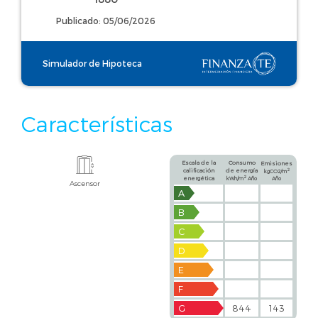
Publicado: 05/06/2026
Simulador de Hipoteca
Características
Escala de la
Consumo
Emisiones
calificación
de energía
2
kgCO2/m
2
energética
kWh/m
Año
Año
Ascensor
A
B
C
D
E
F
G
844
143