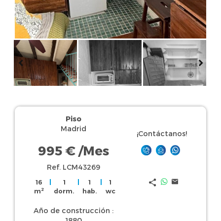
Piso
Madrid
¡Contáctanos!
995 €
/Mes
Ref. LCM43269
16
|
1
|
1
|
1
2
m
dorm.
hab.
wc
Año de construcción :
1880