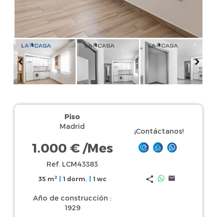
Piso
Madrid
¡Contáctanos!
1.000 €
/Mes
Ref. LCM43383
2
35 m
|
1 dorm.
|
1 wc
Año de construcción :
1929