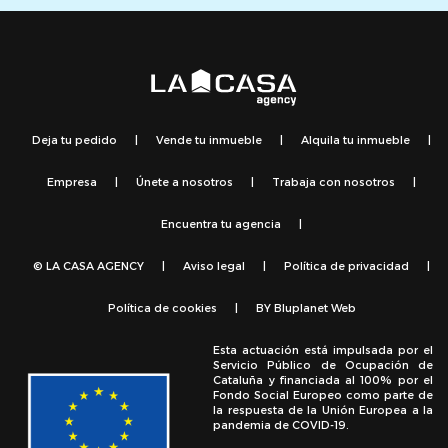
Deja tu pedido
|
Vende tu inmueble
|
Alquila tu inmueble
|
Empresa
|
Únete a nosotros
|
Trabaja con nosotros
|
Encuentra tu agencia
|
© LA CASA AGENCY
|
Aviso legal
|
Política de privacidad
|
Política de cookies
|
BY
Bluplanet Web
Esta actuación está impulsada por el
Servicio Público de Ocupación de
Cataluña y financiada al 100% por el
Fondo Social Europeo como parte de
la respuesta de la Unión Europea a la
pandemia de COVID-19.