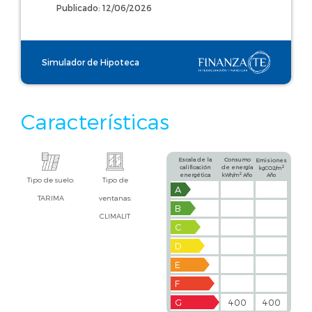
Publicado: 12/06/2026
Simulador de Hipoteca
Características
Escala de la
Consumo
Emisiones
calificación
de energía
2
kgCO2/m
2
energética
kWh/m
Año
Año
Tipo de suelo:
Tipo de
A
TARIMA
ventanas:
B
CLIMALIT
C
D
E
F
G
400
400