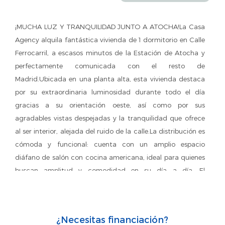
¡MUCHA LUZ Y TRANQUILIDAD JUNTO A ATOCHA!La Casa
Agency alquila fantástica vivienda de 1 dormitorio en Calle
Ferrocarril, a escasos minutos de la Estación de Atocha y
perfectamente comunicada con el resto de
Madrid.Ubicada en una planta alta, esta vivienda destaca
por su extraordinaria luminosidad durante todo el día
gracias a su orientación oeste, así como por sus
agradables vistas despejadas y la tranquilidad que ofrece
al ser interior, alejada del ruido de la calle.La distribución es
cómoda y funcional: cuenta con un amplio espacio
diáfano de salón con cocina americana, ideal para quienes
buscan amplitud y comodidad en su día a día. El
dormitorio es doble y dispone de espacio suficiente para
zona de descanso y almacenamiento. El baño es completo
y está equipado con plato de ducha.La vivienda se
¿Necesitas financiación?
encuentra en buen estado de conservación y dispone de