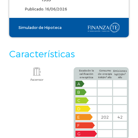
Publicado: 16/06/2026
Simulador de Hipoteca
Características
Escala de la
Consumo
Emisiones
calificación
de energía
2
kgCO2/m
2
energética
kWh/m
Año
Año
Ascensor
A
B
C
D
E
202
42
F
G