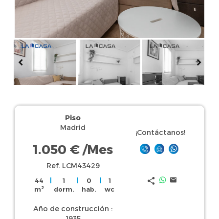
Piso
Madrid
¡Contáctanos!
1.050 €
/Mes
Ref. LCM43429
44
|
1
|
0
|
1
2
m
dorm.
hab.
wc
Año de construcción :
1935