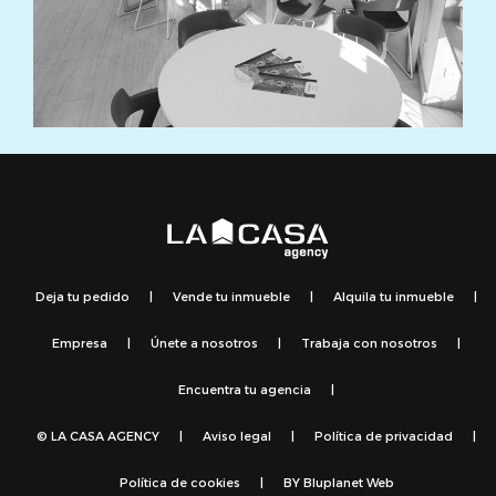
Deja tu pedido
|
Vende tu inmueble
|
Alquila tu inmueble
|
Empresa
|
Únete a nosotros
|
Trabaja con nosotros
|
Encuentra tu agencia
|
© LA CASA AGENCY
|
Aviso legal
|
Política de privacidad
|
Política de cookies
|
BY
Bluplanet Web