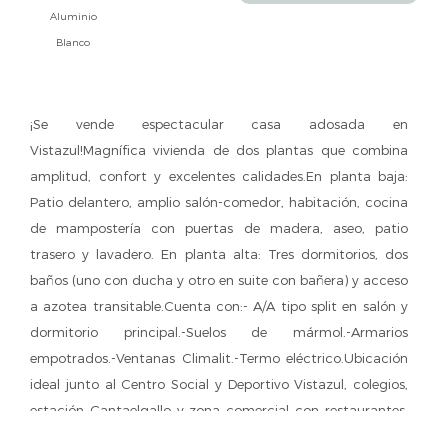
Aluminio
Blanco
¡Se vende espectacular casa adosada en
Vistazul!Magnífica vivienda de dos plantas que combina
amplitud, confort y excelentes calidades.En planta baja:
Patio delantero, amplio salón-comedor, habitación, cocina
de mampostería con puertas de madera, aseo, patio
trasero y lavadero. En planta alta: Tres dormitorios, dos
baños (uno con ducha y otro en suite con bañera) y acceso
a azotea transitable.Cuenta con:- A/A tipo split en salón y
dormitorio principal.-Suelos de mármol.-Armarios
empotrados.-Ventanas Climalit.-Termo eléctrico.Ubicación
ideal junto al Centro Social y Deportivo Vistazul, colegios,
estación Cantaelgallo y zona comercial con restaurantes,
supermercados y tiendas.Ponemos a su disposición un