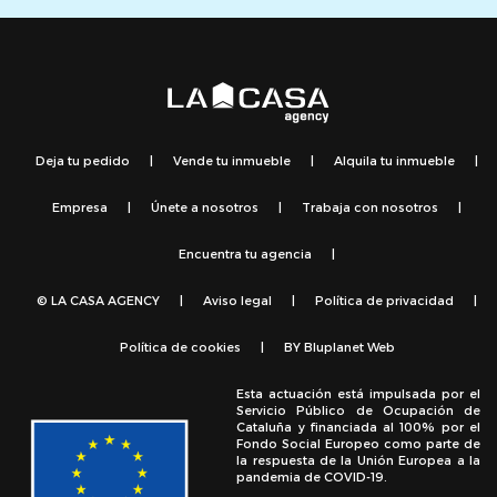
Deja tu pedido
|
Vende tu inmueble
|
Alquila tu inmueble
|
Empresa
|
Únete a nosotros
|
Trabaja con nosotros
|
Encuentra tu agencia
|
© LA CASA AGENCY
|
Aviso legal
|
Política de privacidad
|
Política de cookies
|
BY
Bluplanet Web
Esta actuación está impulsada por el
Servicio Público de Ocupación de
Cataluña y financiada al 100% por el
Fondo Social Europeo como parte de
la respuesta de la Unión Europea a la
pandemia de COVID-19.