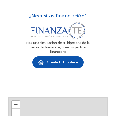
asesor inmobiliario y financiero para informarle sobre los
gastos de compraventa y financiación.¡No dejes pasar esta
¿Necesitas financiación?
oportunidad! ¡Puede ser tu vivienda ideal!¡Llama y agenda
tu visita!Impuestos, gastos de escrituración, honorarios de
agencia y gastos hipotecarios no incluidos en el precio.
Haz una simulación de tu hipoteca de la
mano de Finanzate, nuestro partner
financiero
Simula tu hipoteca
+
−