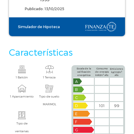
Publicado: 13/10/2025
Simulador de Hipoteca
Características
Escala de la
Consumo
Emisiones
calificación
de energía
2
kgCO2/m
2
energética
kWh/m
Año
Año
1 Balcón
1 Terraza
A
B
1 Aparcamiento
Tipo de suelo:
C
MARMOL
D
101
99
E
F
Tipo de
G
ventanas: