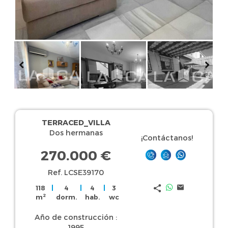
TERRACED_VILLA
Dos hermanas
¡Contáctanos!
270.000 €
Ref. LCSE39170
118
|
4
|
4
|
3
2
m
dorm.
hab.
wc
Año de construcción :
1995