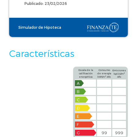
Publicado: 23/02/2026
Simulador de Hipoteca
Características
Escala de la
Consumo
Emisiones
calificación
de energía
2
kgCO2/m
2
energética
kWh/m
Año
Año
A
B
C
D
E
F
G
99
999