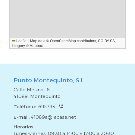
Leaflet
|
Map data ©
OpenStreetMap
contributors,
CC-BY-SA
,
Imagery ©
Mapbox
Punto Montequinto, S.L.
Calle Mesina , 6
41089 Montequinto
Teléfono:
695793 ...
E-mail:
41089a@lacasa.net
Horarios:
Lunes-viernes: 09:30 a 14:00 y 17:00 a 20:30