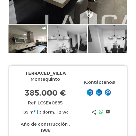
TERRACED_VILLA
Montequinto
¡Contáctanos!
385.000 €
Ref. LCSE40885
2
135 m
|
3 dorm.
|
2 wc
Año de construcción :
1988