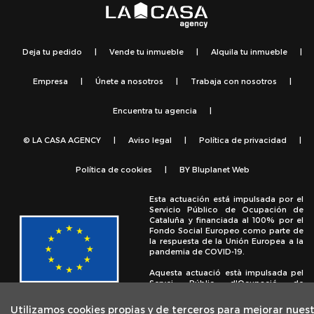
Deja tu pedido
|
Vende tu inmueble
|
Alquila tu inmueble
|
Empresa
|
Únete a nosotros
|
Trabaja con nosotros
|
Encuentra tu agencia
|
© LA CASA AGENCY
|
Aviso legal
|
Política de privacidad
|
Política de cookies
|
BY
Bluplanet Web
Esta actuación está impulsada por el
Servicio Público de Ocupación de
Cataluña y financiada al 100% por el
Fondo Social Europeo como parte de
la respuesta de la Unión Europea a la
pandemia de COVID-19.
Aquesta actuació està impulsada pel
Servei Públic d'Ocupació de
Catalunya i finançada al 100% pel
Fons Social Europeu com a part de la
Utilizamos cookies propias y de terceros para mejorar nues