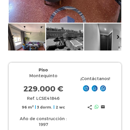
Piso
Montequinto
¡Contáctanos!
229.000 €
Ref. LCSE41846
2
96 m
|
3 dorm.
|
2 wc
Año de construcción :
1997