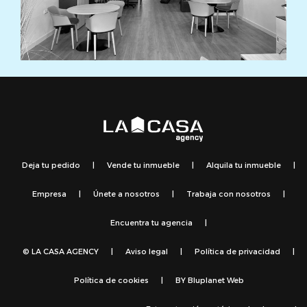
Deja tu pedido
|
Vende tu inmueble
|
Alquila tu inmueble
|
Empresa
|
Únete a nosotros
|
Trabaja con nosotros
|
Encuentra tu agencia
|
© LA CASA AGENCY
|
Aviso legal
|
Política de privacidad
|
Política de cookies
|
BY
Bluplanet Web