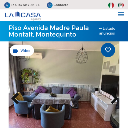
+34 93 487 28 24
Contacto
Piso Avenida Madre Paula
Listado
Montalt, Montequinto
anuncios
Vídeo