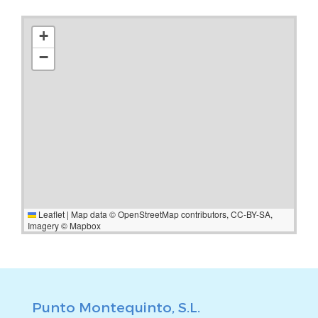
+
−
Leaflet
|
Map data ©
OpenStreetMap
contributors,
CC-BY-SA
,
Imagery ©
Mapbox
Punto Montequinto, S.L.