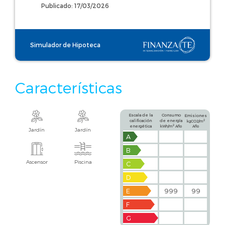
Publicado: 17/03/2026
Simulador de Hipoteca
Características
Escala de la
Consumo
Emisiones
calificación
de energía
2
kgCO2/m
2
energética
kWh/m
Año
Año
Jardín
Jardín
A
B
Ascensor
Piscina
C
D
E
999
99
F
G