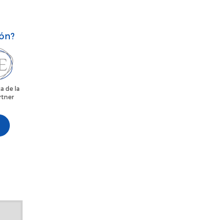
ión?
a de la
rtner