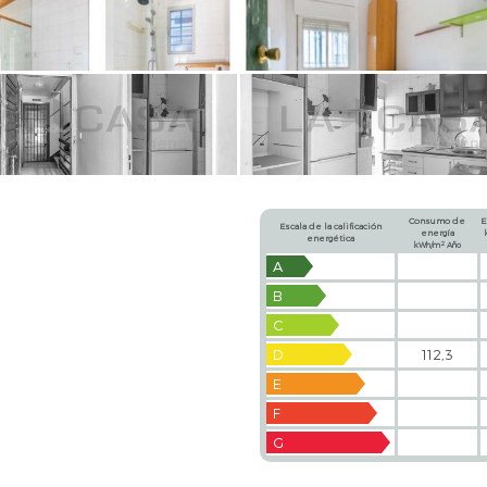
Consumo de
E
Escala de la calificación
energía
energética
2
kWh/m
Año
A
B
C
D
112,3
E
F
G