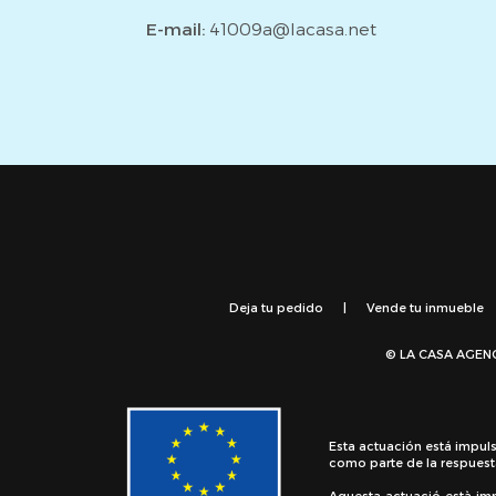
E-mail:
41009a@lacasa.net
Deja tu pedido
|
Vende tu inmueble
© LA CASA AGEN
Esta actuación está impul
como parte de la respuest
Aquesta actuació està im