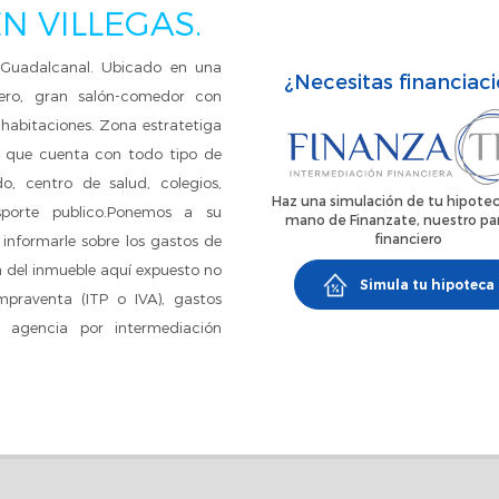
N VILLEGAS.
 Guadalcanal. Ubicado en una
¿Necesitas financiac
dero, gran salón-comedor con
habitaciones. Zona estratetiga
ya que cuenta con todo tipo de
o, centro de salud, colegios,
Haz una simulación de tu hipotec
nsporte publico.Ponemos a su
mano de Finanzate, nuestro pa
financiero
a informarle sobre los gastos de
a del inmueble aquí expuesto no
Simula tu hipoteca
mpraventa (ITP o IVA), gastos
e agencia por intermediación