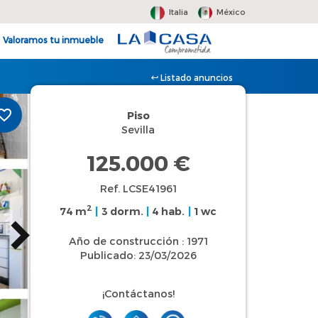
Italia
México
Valoramos tu inmueble
Listado anuncios
Piso
Sevilla
125.000 €
Ref. LCSE41961
2
74 m
|
3 dorm.
|
4 hab.
|
1 wc
Año de construcción : 1971
Publicado: 23/03/2026
¡Contáctanos!