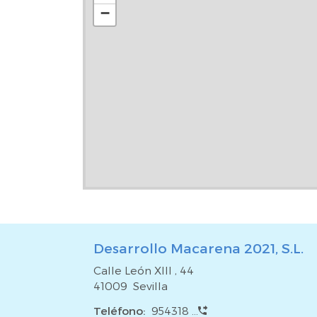
−
Desarrollo Macarena 2021, S.L.
Calle León XIII , 44
41009 Sevilla
Teléfono:
954318 ...