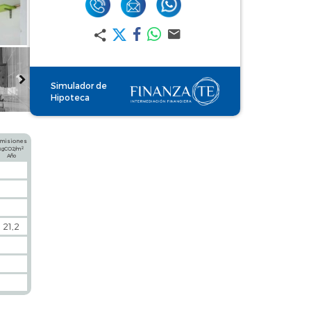
Simulador de
Hipoteca
misiones
2
kgCO2/m
Año
21,2