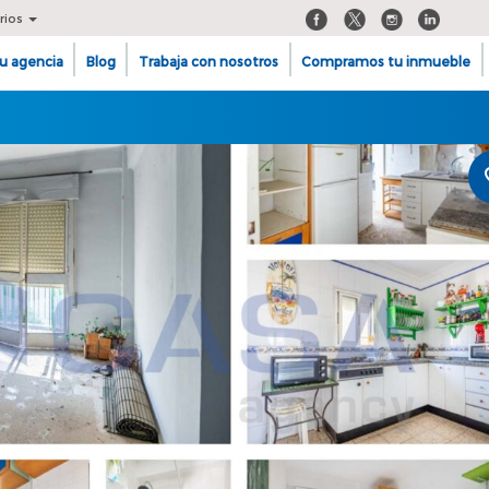
rios
u agencia
Blog
Trabaja con nosotros
Compramos tu inmueble