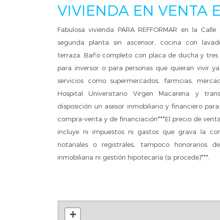
VIVIENDA EN VENTA E
Fabulosa vivienda PARA REFFORMAR en la Calle
segunda planta sin ascensor, cocina con lava
terraza. Baño completo con placa de ducha y tres 
para inversor o para personas que quieran vivir 
servicios como supermercados, farmcias, mercad
Hospital Universitario Virgen Macarena y tra
disposición un asesor inmobiliario y financiero par
compra-venta y de financiación***El precio de vent
incluye ni impuestos ni gastos que grava la co
notariales o registrales, tampoco honorarios d
inmobiliaria ni gestión hipotecaria (si procede)***.
+