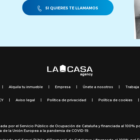
SI QUIERES TE LLAMAMOS
|
Alquila tu inmueble
|
Empresa
|
Únete a nosotros
|
Trabaja
CY
|
Aviso legal
|
Política de privacidad
|
Política de cookies
|
sada por el Servicio Público de Ocupación de Cataluña y financiada al 100% p
a de la Unión Europea a la pandemia de COVID-19.
pulsada pel Servei Públic d'Ocupació de Catalunya i finançada al 100% pel 