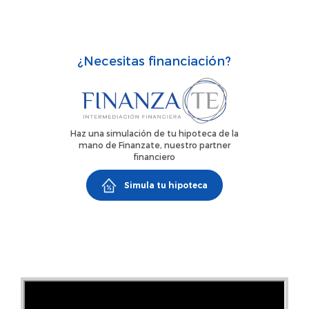
parada de metro de Montequinto, rodeado de todo tipo
de servicios: comercios, colegios, centro de salud y zonas
de ocio. Una zona cómoda, bien comunicada y con todos
¿Necesitas financiación?
los servicios a tu alcance.Una excelente oportunidad para
quienes buscan espacio, buena distribución y una
ubicación estratégica.¡No dudes en contactarnos para
más información o concertar una visita!
Haz una simulación de tu hipoteca de la
mano de Finanzate, nuestro partner
financiero
Simula tu hipoteca