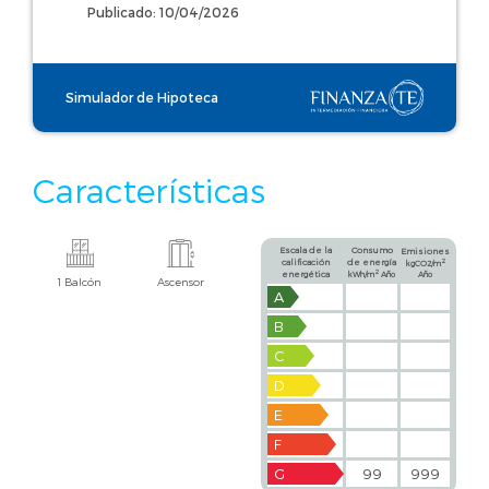
Publicado: 10/04/2026
Simulador de Hipoteca
Características
Escala de la
Consumo
Emisiones
calificación
de energía
2
kgCO2/m
2
energética
kWh/m
Año
Año
1 Balcón
Ascensor
A
B
C
D
E
F
G
99
999