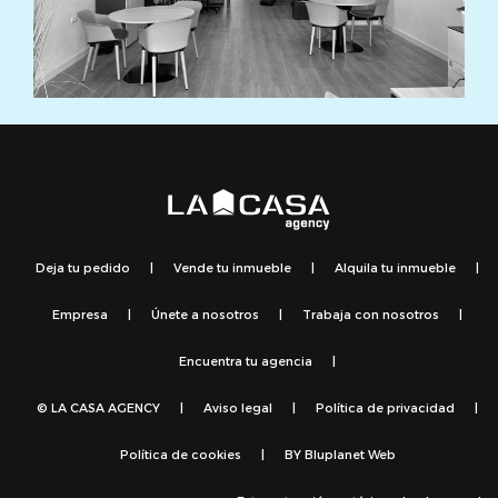
Deja tu pedido
|
Vende tu inmueble
|
Alquila tu inmueble
|
Empresa
|
Únete a nosotros
|
Trabaja con nosotros
|
Encuentra tu agencia
|
© LA CASA AGENCY
|
Aviso legal
|
Política de privacidad
|
Política de cookies
|
BY
Bluplanet Web