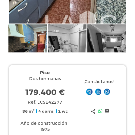
Piso
Dos hermanas
¡Contáctanos!
179.400 €
Ref. LCSE42277
2
86 m
|
4 dorm.
|
2 wc
Año de construcción :
1975