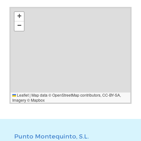
+
−
Leaflet
|
Map data ©
OpenStreetMap
contributors,
CC-BY-SA
,
Imagery ©
Mapbox
Punto Montequinto, S.L.