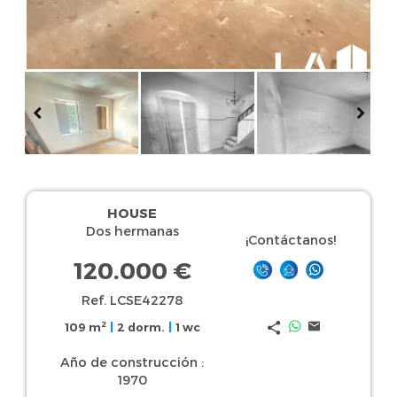
HOUSE
Dos hermanas
¡Contáctanos!
120.000 €
Ref. LCSE42278
2
109 m
|
2 dorm.
|
1 wc
Año de construcción :
1970