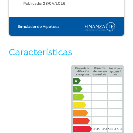
Publicado: 28/04/2026
Simulador de Hipoteca
Características
Escala de la
Consumo
Emisiones
calificación
de energía
2
kgCO2/m
2
energética
kWh/m
Año
Año
A
B
C
D
E
F
G
999.99
999.99