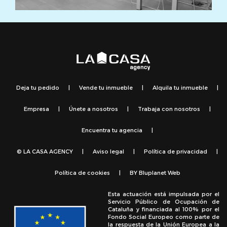
Deja tu pedido
|
Vende tu inmueble
|
Alquila tu inmueble
|
Empresa
|
Únete a nosotros
|
Trabaja con nosotros
|
Encuentra tu agencia
|
© LA CASA AGENCY
|
Aviso legal
|
Política de privacidad
|
Política de cookies
|
BY
Bluplanet Web
Esta actuación está impulsada por el
Servicio Público de Ocupación de
Cataluña y financiada al 100% por el
Fondo Social Europeo como parte de
la respuesta de la Unión Europea a la