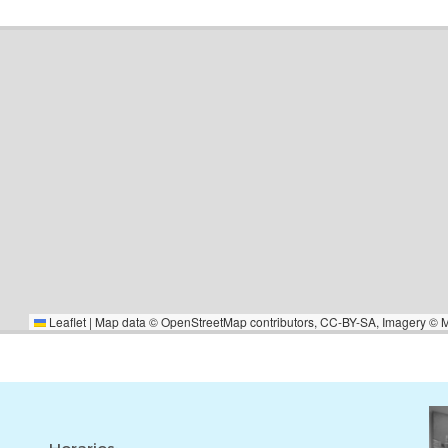
ivienda, al ser interior, está
oporciona un entorno más
a de Dos Hermanas, junto a
as, el Hospital San Agustín,
 de metrobús en Avenida 4 de
AY Dos Hermanas.Una vivienda
extras necesarios, ideal para
cación.Vivienda en exclusiva.
inanciero para informarle sobre
etros recogidos según catastro.
e agencia y gastos hipotecarios
Leaflet
|
Map data ©
OpenStreetMap
contributors,
CC-BY-SA
, Imagery ©
Horarios: