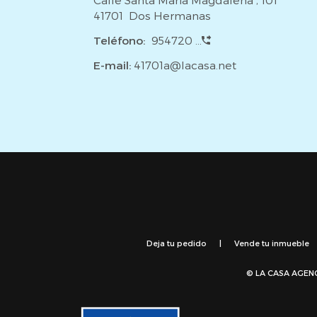
41701 Dos Hermanas
Teléfono:
954720 ...
E-mail:
41701a@lacasa.net
Deja tu pedido
|
Vende tu inmueble
© LA CASA AGEN