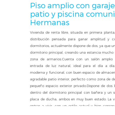
Piso amplio con garaje,
patio y piscina comuni
Hermanas
Vivienda de renta libre, situada en primera plant
distribución pensada para ganar amplitud y co
dormitorios, actualmente dispone de dos, ya que uno
dormitorio principal, creando una estancia mucho
zona de armarios.Cuenta con un salón amplio
entrada de luz natural, ideal para el día a día
moderna y funcional, con buen espacio de almacen
agradable patio interior, perfecto como zona de d
pequeño espacio exterior privado.Dispone de dos 
dentro del dormitorio principal con bañera y un 
placa de ducha, ambos en muy buen estado. La viv
entrar a vivir, con un estilo actual y bien conse
trastero, aportando comodidad y espacio extra 