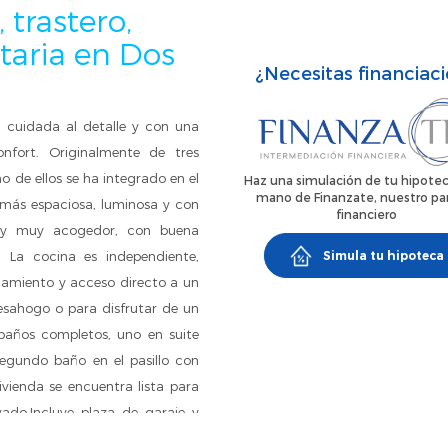
 trastero,
taria en Dos
¿Necesitas financiac
a, cuidada al detalle y con una
nfort. Originalmente de tres
 de ellos se ha integrado en el
Haz una simulación de tu hipotec
mano de Finanzate, nuestro pa
 más espaciosa, luminosa y con
financiero
 y muy acogedor, con buena
. La cocina es independiente,
Simula tu hipoteca
amiento y acceso directo a un
esahogo o para disfrutar de un
baños completos, uno en suite
segundo baño en el pasillo con
ienda se encuentra lista para
rvado.Incluye plaza de garaje y
de almacenamiento. Además, el