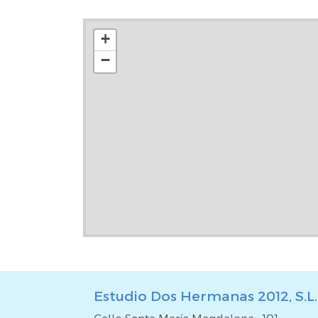
residencial cuenta con piscina comunitaria y la v
orientada hacia esta zona, lo que le pr
+
tranquilo.Ubicada en una zona muy complet
−
Divercentro, el antiguo Cineápolis Dos Herman
Carrefour, el CEIP El Palmarillo, con parada
Diciembre y muy próximo al Centro Comercial W
completa, con muy buenas calidades y todos los 
quienes buscan comodidad, amplitud y buena ubi
Ponemos a su disposición un asesor inmobiliario y f
los gastos de compra - venta y de financiación. M
*Impuestos, gastos de escrituración, honorarios d
(si procede) no incluidos en el precio.
Estudio Dos Hermanas 2012, S.L.
Calle Santa María Magdalena , 101