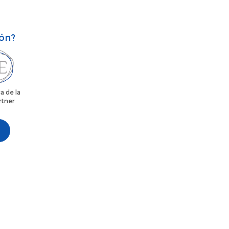
ión?
a de la
rtner