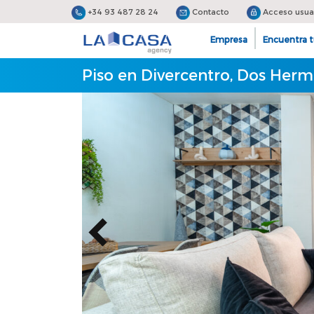
+34 93 487 28 24
Contacto
Acceso usua
Empresa
Encuentra t
Piso en Divercentro, Dos Herm