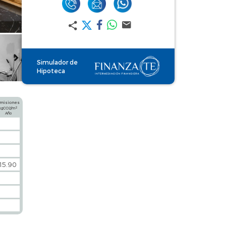
Simulador de
Hipoteca
misiones
2
kgCO2/m
Año
15.90