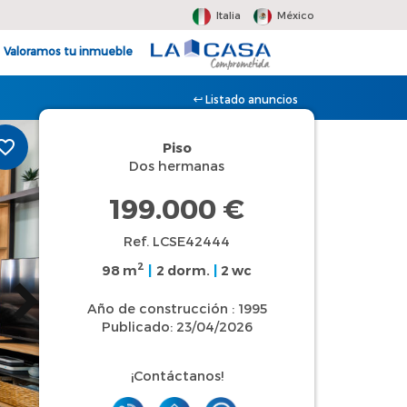
Italia
México
Valoramos tu inmueble
Listado anuncios
Piso
Dos hermanas
199.000 €
Ref. LCSE42444
2
98 m
|
2 dorm.
|
2 wc
Año de construcción : 1995
Publicado: 23/04/2026
¡Contáctanos!