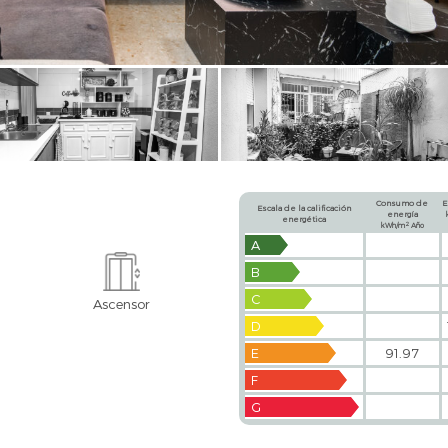
Consumo de
E
Escala de la calificación
energía
energética
2
kWh/m
Año
A
B
C
Ascensor
D
E
91.97
F
G