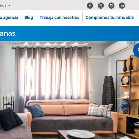
rios
u agencia
Blog
Trabaja con nosotros
Compramos tu inmueble
anas.