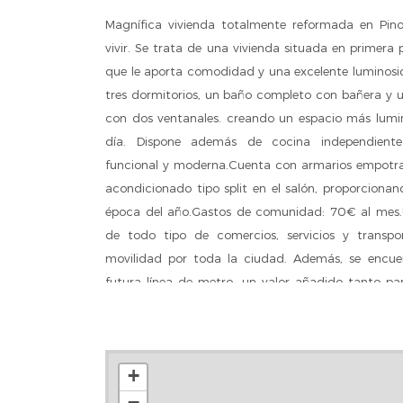
Magnífica vivienda totalmente reformada en Pino
vivir. Se trata de una vivienda situada en primera 
que le aporta comodidad y una excelente luminosid
tres dormitorios, un baño completo con bañera y 
con dos ventanales. creando un espacio más lumin
día. Dispone además de cocina independient
funcional y moderna.Cuenta con armarios empotrad
acondicionado tipo split en el salón, proporciona
época del año.Gastos de comunidad: 70€ al mes
de todo tipo de comercios, servicios y transpor
movilidad por toda la ciudad. Además, se encuen
futura línea de metro, un valor añadido tanto par
excelente oportunidad para quienes buscan una vi
y con todas las comodidades.Ponemos a su disposi
financiero para informarle sobre los gastos de comp
+
precio de venta del inmueble aquí expuesto no inc
−
grava la compraventa (ITP o IVA), gastos notar