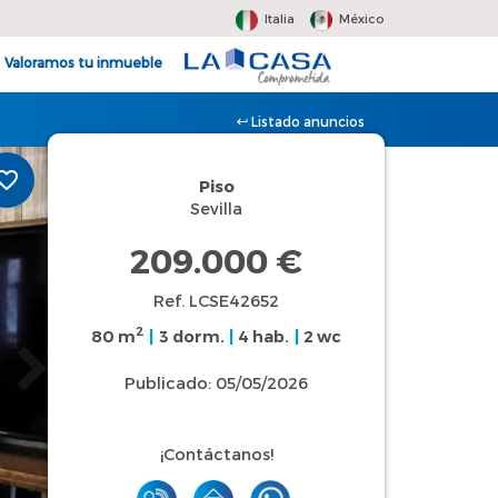
Italia
México
Valoramos tu inmueble
Listado anuncios
Piso
Sevilla
209.000 €
Ref. LCSE42652
2
80 m
|
3 dorm.
|
4 hab.
|
2 wc
Publicado: 05/05/2026
¡Contáctanos!