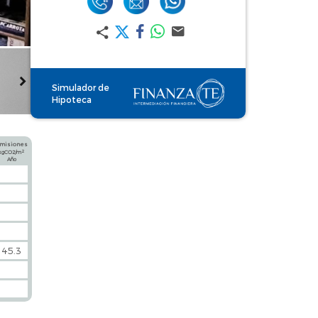
Simulador de
Hipoteca
misiones
2
kgCO2/m
Año
45.3