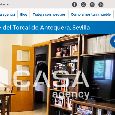
rios
u agencia
Blog
Trabaja con nosotros
Compramos tu inmueble
del Torcal de Antequera, Sevilla