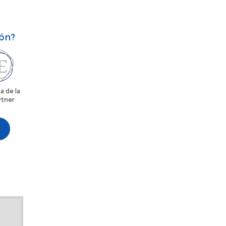
ión?
a de la
rtner