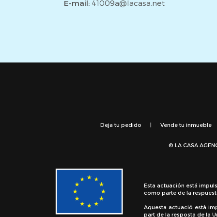
E-mail:
41009a@lacasa.net
Deja tu pedido
|
Vende tu inmueble
© LA CASA AGEN
Esta actuación está impul
como parte de la respuest
Aquesta actuació està im
part de la resposta de la