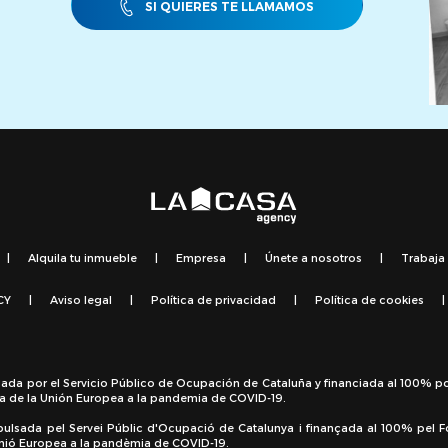
SI QUIERES TE LLAMAMOS
|
Alquila tu inmueble
|
Empresa
|
Únete a nosotros
|
Trabaja
CY
|
Aviso legal
|
Política de privacidad
|
Política de cookies
|
sada por el Servicio Público de Ocupación de Cataluña y financiada al 100% p
a de la Unión Europea a la pandemia de COVID-19.
pulsada pel Servei Públic d'Ocupació de Catalunya i finançada al 100% pel 
 Unió Europea a la pandèmia de COVID-19.