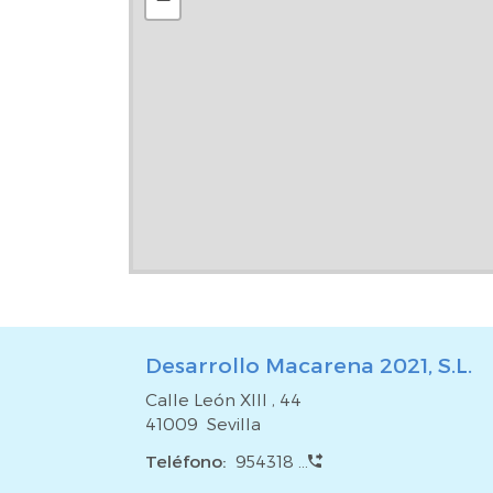
honorarios de agencia por intermediación inmobili
procede)***.
Desarrollo Macarena 2021, S.L.
Calle León XIII , 44
41009 Sevilla
Teléfono:
954318 ...