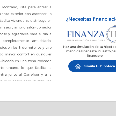
 Montano, lista para entrar a
planta exterior con ascensor, lo
¿Necesitas financiac
ad.La vivienda se distribuye en
un aseo , amplio salón-comedor
oso y agradable para el día a
e completamente amueblada,
Haz una simulación de tu hipotec
os en los 3 dormitorios y aire
mano de Finanzate, nuestro pa
ndo mayor confort en cualquier
financiero
.Ubicada en una zona rodeada
Simula tu hipoteca
te urbano, lo que facilita la
tra junto al Carrefour y a la
a vivir como para invertir.Una
vienda reformada, bien ubicada
ción un asesor inmobiliario y
ra-venta y de financiación***El
luye ni impuestos ni gastos que
iales o registrales, tampoco