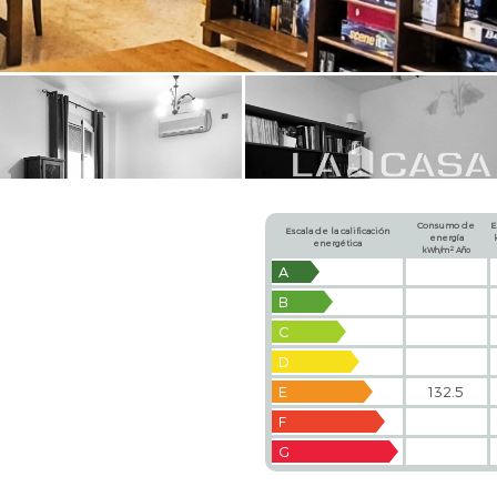
Consumo de
E
Escala de la calificación
energía
energética
2
kWh/m
Año
A
B
C
D
E
132.5
F
G