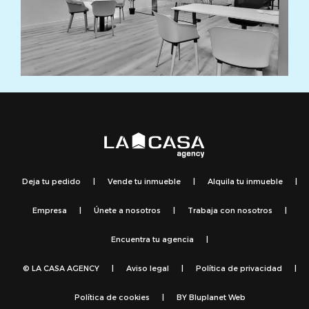
Deja tu pedido
|
Vende tu inmueble
|
Alquila tu inmueble
|
Empresa
|
Únete a nosotros
|
Trabaja con nosotros
|
Encuentra tu agencia
|
© LA CASA AGENCY
|
Aviso legal
|
Política de privacidad
|
Política de cookies
|
BY
Bluplanet Web