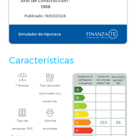
Año de construcción :
1968
Publicado: 19/03/2026
Simulador de Hipoteca
Características
Escala de la
Consumo
Emisiones
calificación
de energía
2
kgCO2/m
2
energética
kWh/m
Año
Año
1 Terraza
Tipo de suelo:
A
Laminado c5 y
B
cerámica.
C
D
Tipo de
Admite
E
253
38
ventanas: PVC
animales
F