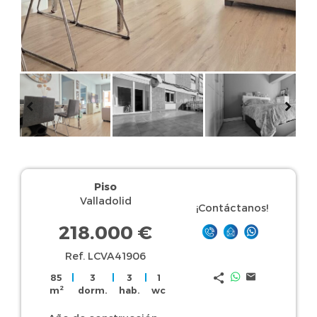
Piso
Valladolid
¡Contáctanos!
218.000 €
Ref. LCVA41906
85
|
3
|
3
|
1
2
m
dorm.
hab.
wc